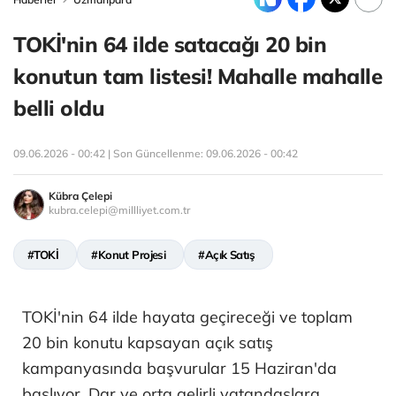
TOKİ'nin 64 ilde satacağı 20 bin
konutun tam listesi! Mahalle mahalle
belli oldu
09.06.2026 - 00:42 | Son Güncellenme:
09.06.2026 - 00:42
Kübra Çelepi
kubra.celepi@millliyet.com.tr
#TOKİ
#Konut Projesi
#Açık Satış
TOKİ'nin 64 ilde hayata geçireceği ve toplam
20 bin konutu kapsayan açık satış
kampanyasında başvurular 15 Haziran'da
başlıyor. Dar ve orta gelirli vatandaşlara