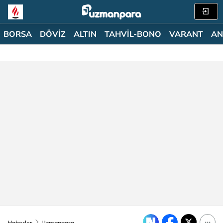
BORSA
DÖVİZ
ALTIN
TAHVİL-BONO
VARANT
AN
Haberler
Uzmanpara