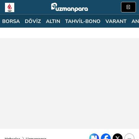
BORSA
DÖVİZ
ALTIN
TAHVİL-BONO
VARANT
AN
Haberler
Uzmanpara