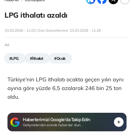
LPG ithalatı azaldı
23.03.2026 - 11:03 | Son Güncellenme:
23.03.2026 - 11:29
AA
#LPG
#İthalat
#Ocak
Türkiye'nin LPG ithalatı ocakta geçen yılın aynı
ayına göre yüzde 6,5 azalarak 246 bin 25 ton
oldu.
Haberlerimizi Google'da Takip Edin
Gelişmelerden anında haberdar olun.