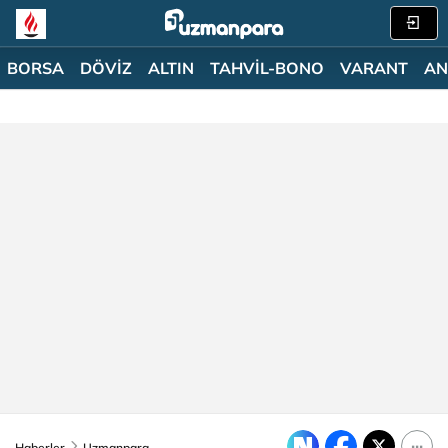
BORSA
DÖVİZ
ALTIN
TAHVİL-BONO
VARANT
AN
Haberler
Uzmanpara