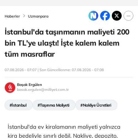
Haberler
Uzmanpara
İstanbul'da taşınmanın maliyeti 200
bin TL'ye ulaştı! İşte kalem kalem
tüm masraflar
07.08.2026 - 07:07 | Son Güncellenme:
07.08.2026 - 07:08
Başak Ergülen
basak.ergulen@milliyet.com.tr
#İstanbul
#Taşınma Maliyeti
#Nakliye Ücretleri
İstanbul'da ev kiralamanın maliyeti yalnızca
kira bedeliyle sınırlı değil. Nakliye, depozito,