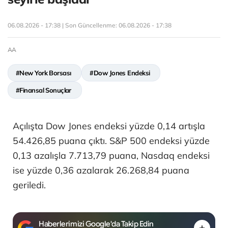
06.08.2026 - 17:38 | Son Güncellenme:
06.08.2026 - 17:38
AA
#New York Borsası
#Dow Jones Endeksi
#Finansal Sonuçlar
Açılışta Dow Jones endeksi yüzde 0,14 artışla
54.426,85 puana çıktı. S&P 500 endeksi yüzde
0,13 azalışla 7.713,79 puana, Nasdaq endeksi
ise yüzde 0,36 azalarak 26.268,84 puana
geriledi.
Haberlerimizi Google'da Takip Edin