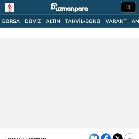
BORSA
DÖVİZ
ALTIN
TAHVİL-BONO
VARANT
AN
Haberler
Uzmanpara