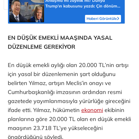
Anlaşma mı zayıflık mı? Dünya
Trump’ın kabusunu yazdı: Çin dönüm
noktasının adresi
Haberi Görüntüle
EN DÜŞÜK EMEKLİ MAAŞINDA YASAL
DÜZENLEME GEREKİYOR
En düşük emekli aylığı olan 20.000 TL’nin artışı
için yasal bir düzenlemenin şart olduğunu
belirten Yılmaz, artışın Meclis’in onayı ve
Cumhurbaşkanlığı imzasının ardından resmi
gazetede yayımlanmasıyla yürürlüğe gireceğini
ifade etti. Yılmaz, hükümetin
ekonomi
ekibinin
planlarına göre 20.000 TL olan en düşük emekli
maaşının 23.718 TL’ye yükseleceğini
öngördüğünü söyledi.