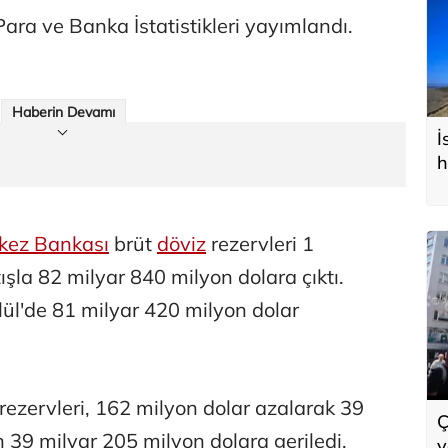
ara ve Banka İstatistikleri yayımlandı.
Haberin Devamı
İ
h
kez Bankası
brüt
döviz
rezervleri 1
ışla 82 milyar 840 milyon dolara çıktı.
lül'de 81 milyar 420 milyon dolar
rezervleri, 162 milyon dolar azalarak 39
Ç
 39 milyar 205 milyon dolara geriledi.
y