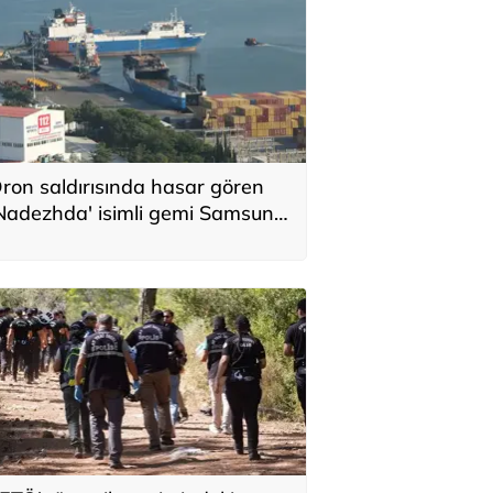
ron saldırısında hasar gören
Nadezhda' isimli gemi Samsun
imanı’na çekildi