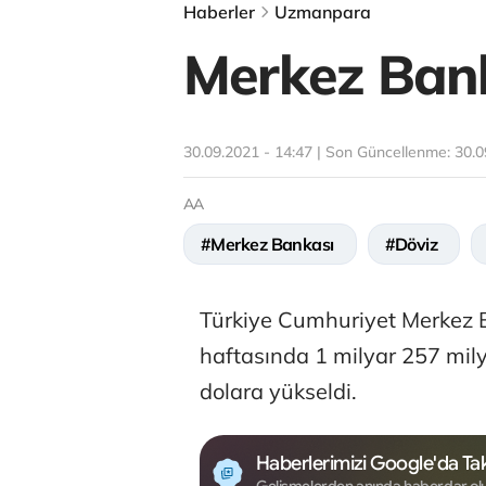
Haberler
Uzmanpara
Merkez Banka
30.09.2021 - 14:47 | Son Güncellenme:
30.0
AA
#Merkez Bankası
#Döviz
Türkiye Cumhuriyet Merkez B
haftasında 1 milyar 257 mil
dolara yükseldi.
Haberlerimizi Google'da Tak
Gelişmelerden anında haberdar ol