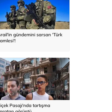
srail'in gündemini sarsan 'Türk
amlesi'!
içek Pasajı'nda tartışma
aratan görüntü