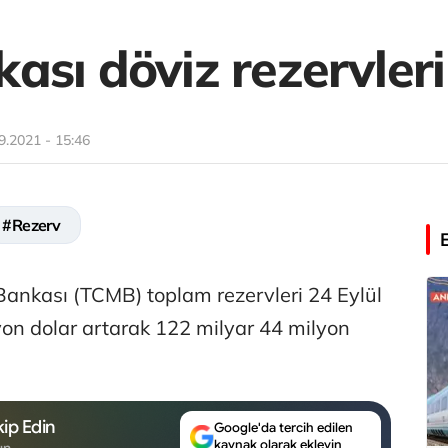
sı döviz rezervleri 
9.2021 - 15:46
#Rezerv
ankası (TCMB) toplam rezervleri 24 Eylül
yon dolar artarak 122 milyar 44 milyon
ip Edin
Google'da tercih edilen
kaynak olarak ekleyin
un.