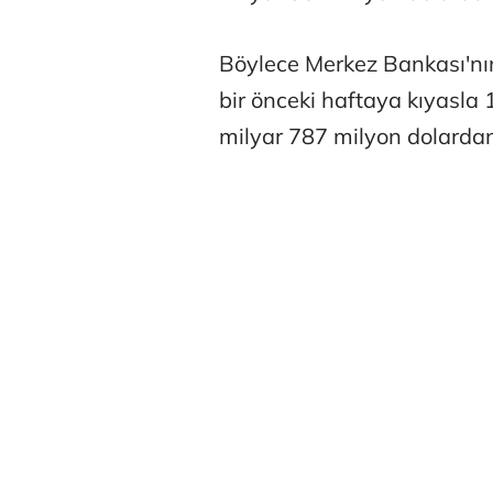
Böylece Merkez Bankası'nın
bir önceki haftaya kıyasla 
milyar 787 milyon dolardan
Tunca Beng
Ali Eyüboğl
Deniz Kilisli
Hürmüz formü