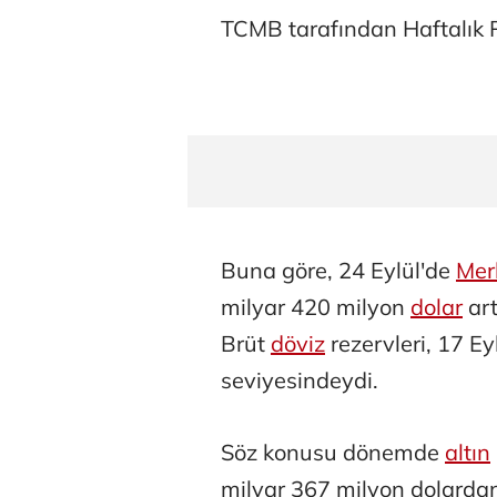
TCMB tarafından Haftalık P
Buna göre, 24 Eylül'de
Mer
milyar 420 milyon
dolar
art
Brüt
döviz
rezervleri, 17 Ey
seviyesindeydi.
Söz konusu dönemde
altın
milyar 367 milyon dolardan