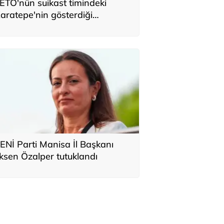
ETÖ'nün suikast timindeki
aratepe'nin gösterdiği
ölgelerde silah ve mühimmat
ulunamadı
ENİ Parti Manisa İl Başkanı
lksen Özalper tutuklandı