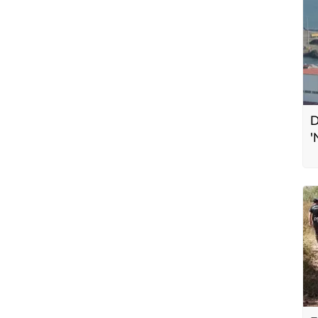
D
'
L