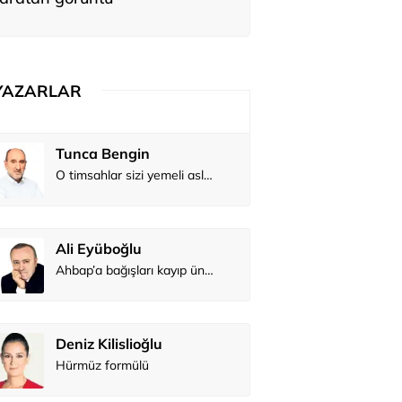
YAZARLAR
Tunca Bengin
O timsahlar sizi yemeli aslında!...
Ali Eyüboğlu
Ahbap’a bağışları kayıp ünlüler var
Deniz Kilislioğlu
Hürmüz formülü