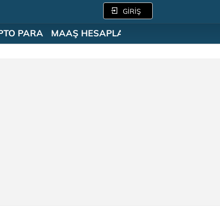
GİRİŞ
PTO PARA
MAAŞ HESAPLAMA
SÖZLÜK