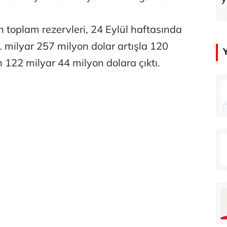
 toplam rezervleri, 24 Eylül haftasında
1 milyar 257 milyon dolar artışla 120
 122 milyar 44 milyon dolara çıktı.
in
Tunca Bengin
O timsahlar sizi yemeli aslında!...
O timsahlar sizi yemeli aslında!...
u
Ali Eyüboğlu
Ahbap’a bağışları kayıp ünlüler var
Ahbap’a bağışları kayıp ünlüler var
oğlu
Deniz Kilislioğlu
lü
Hürmüz formülü