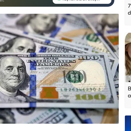
7
d
B
a