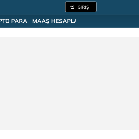
GİRİŞ
PTO PARA
MAAŞ HESAPLAMA
SÖZLÜK