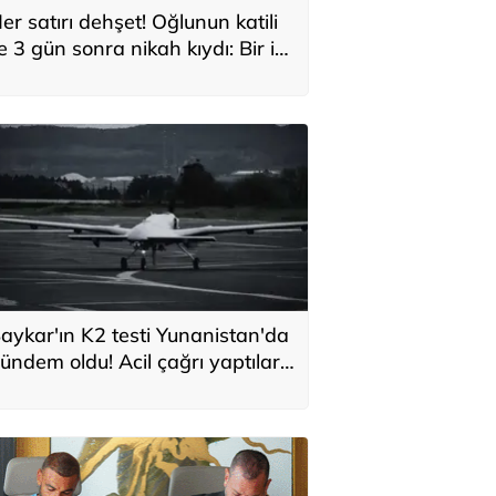
er satırı dehşet! Oğlunun katili
le 3 gün sonra nikah kıydı: Bir iki
ane vurdum, bayıldı
aykar'ın K2 testi Yunanistan'da
ündem oldu! Acil çağrı yaptılar...
Topraklarımızdaki hedeflere
laşabilir'