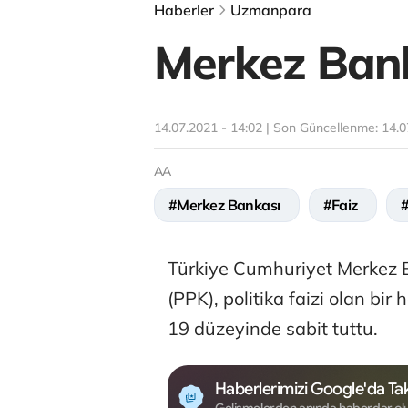
Haberler
Uzmanpara
Merkez Banka
14.07.2021 - 14:02 | Son Güncellenme:
14.0
AA
#Merkez Bankası
#Faiz
Türkiye Cumhuriyet Merkez B
(PPK), politika faizi olan bir
19 düzeyinde sabit tuttu.
Haberlerimizi Google'da Tak
Gelişmelerden anında haberdar ol