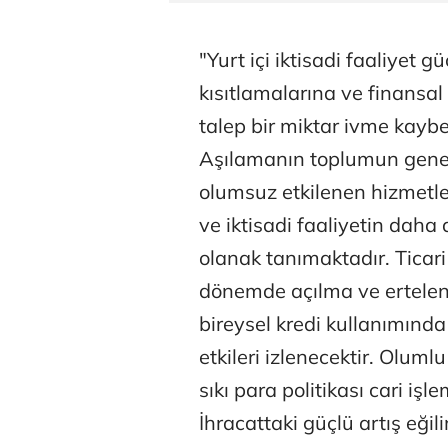
"Yurt içi iktisadi faaliyet g
kısıtlamalarına ve finansal
talep bir miktar ivme kayb
Aşılamanın toplumun genel
olumsuz etkilenen hizmetle
ve iktisadi faaliyetin daha
olanak tanımaktadır. Ticari k
dönemde açılma ve ertelenm
bireysel kredi kullanımında 
etkileri izlenecektir. Olum
sıkı para politikası cari işl
İhracattaki güçlü artış eği