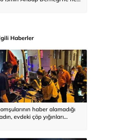
adar bağış yaptığı ortaya çıktı
İlgili Haberler
omşularının haber alamadığı
adın, evdeki çöp yığınları
rasında bulundu