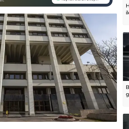
H
i
t
B
g
'
u