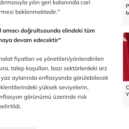
dırmasıyla yılın geri kalanında cari
P
ermesi beklenmektedir."
b
el amacı doğrultusunda elindeki tüm
anmaya devam edecektir"
lat fiyatları ve yönetilen/yönlendirilen
sıra, talep koşulları, bazı sektörlerdeki arz
yle yaz aylarında enflasyonda görülebilecek
klentilerindeki yüksek seviyelerin,
C
Y
enflasyon görünümü üzerinde risk
lirtildi.