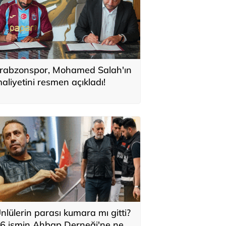
rabzonspor, Mohamed Salah'ın
aliyetini resmen açıkladı!
nlülerin parası kumara mı gitti?
6 ismin Ahbap Derneği'ne ne