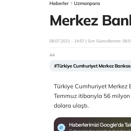
Haberler
Uzmanpara
Merkez Banka
08.07.2021 - 14:57 | Son Güncellenme:
08.0
AA
#Türkiye Cumhuriyet Merkez Bankas
Türkiye Cumhuriyet Merkez B
Temmuz itibarıyla 56 milyon
dolara ulaştı.
Haberlerimizi Google'da Tak
Gelişmelerden anında haberdar ol