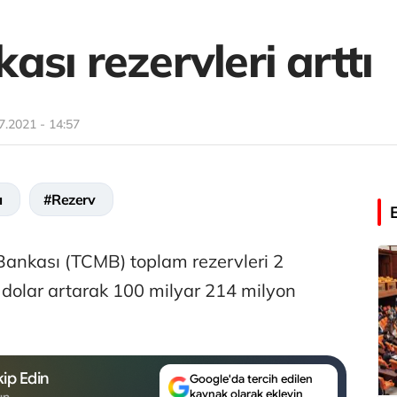
sı rezervleri arttı
7.2021 - 14:57
ı
#Rezerv
ankası (TCMB) toplam rezervleri 2
 dolar artarak 100 milyar 214 milyon
ip Edin
Google'da tercih edilen
kaynak olarak ekleyin
un.