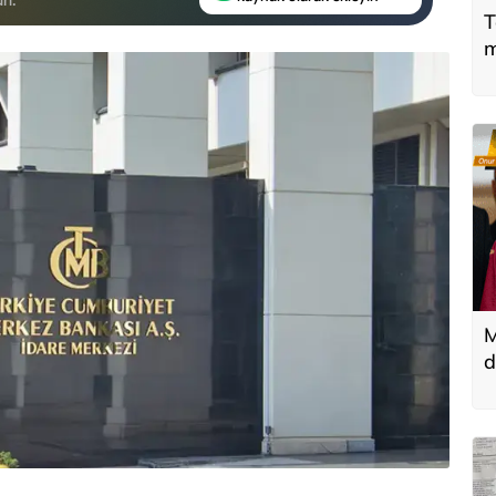
T
m
M
d
T
k