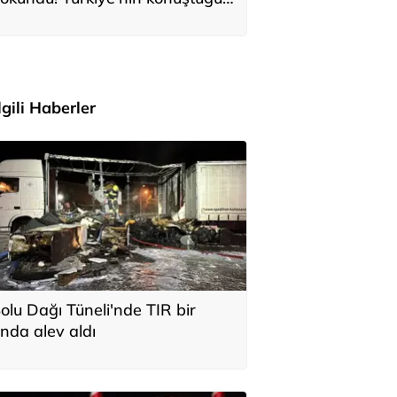
ile Anıtkabir'i ziyaret etti
İlgili Haberler
olu Dağı Tüneli'nde TIR bir
nda alev aldı