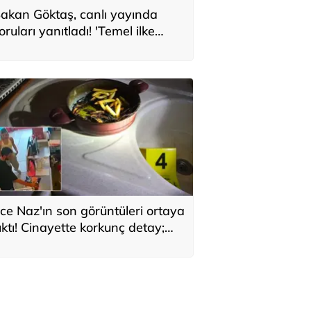
akan Göktaş, canlı yayında
oruları yanıtladı! 'Temel ilke
larak yasada gözetildi'
ce Naz'ın son görüntüleri ortaya
ıktı! Cinayette korkunç detay;
aç telleri tencerede bulundu