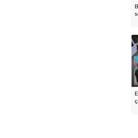
B
s
o
E
ç
s