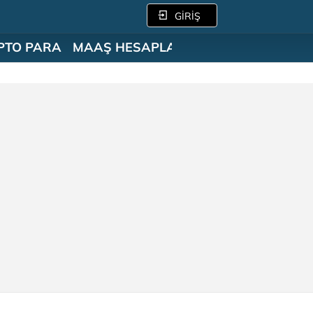
GİRİŞ
PTO PARA
MAAŞ HESAPLAMA
SÖZLÜK