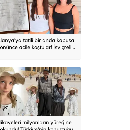
lanya'ya tatili bir anda kabusa
önünce acile koştular! İsviçreli
uristlere 71 bin TL'lik serum şoku
ikayeleri milyonların yüreğine
okundu! Türkiye'nin konuştuğu