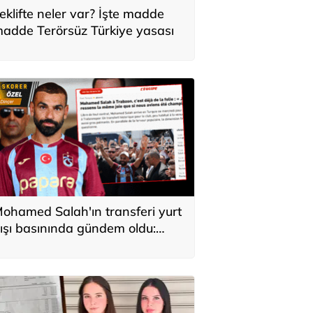
eklifte neler var? İşte madde
adde Terörsüz Türkiye yasası
ohamed Salah'ın transferi yurt
ışı basınında gündem oldu:
ürkiye'de kahraman gibi
arşılandı