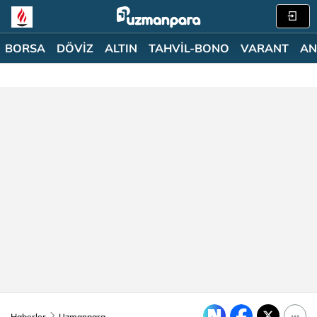
BORSA
DÖVİZ
ALTIN
TAHVİL-BONO
VARANT
AN
Haberler
Uzmanpara