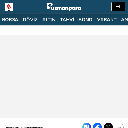
BORSA
DÖVİZ
ALTIN
TAHVİL-BONO
VARANT
AN
Haberler
Uzmanpara