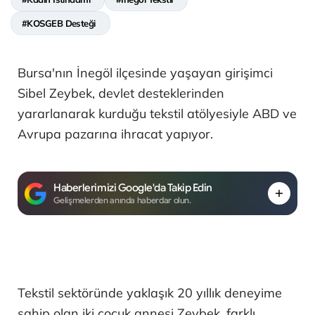
#KOSGEB Desteği
Bursa'nın İnegöl ilçesinde yaşayan girişimci
Sibel Zeybek, devlet desteklerinden
yararlanarak kurduğu tekstil atölyesiyle ABD ve
Avrupa pazarına ihracat yapıyor.
Haberlerimizi Google'da Takip Edin
Gelişmelerden anında haberdar olun.
Tekstil sektöründe yaklaşık 20 yıllık deneyime
sahip olan iki çocuk annesi Zeybek, farklı