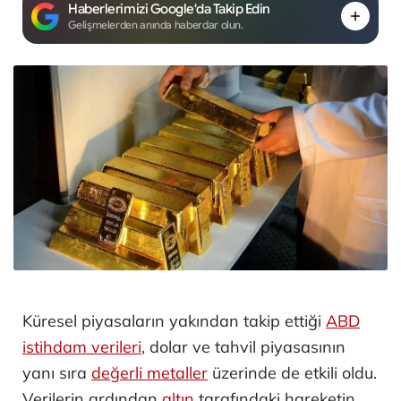
Haberlerimizi Google'da Takip Edin
Gelişmelerden anında haberdar olun.
Küresel piyasaların yakından takip ettiği
ABD
istihdam verileri
, dolar ve tahvil piyasasının
yanı sıra
değerli metaller
üzerinde de etkili oldu.
Verilerin ardından
altın
tarafındaki hareketin