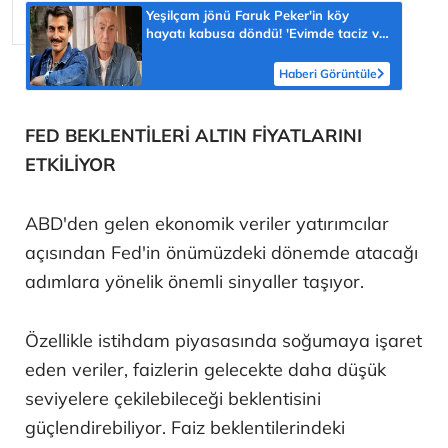
Yeşilçam jönü Faruk Peker'in köy
hayatı kabusa döndü! 'Evimde taciz ve
tehdit ediliyorum'
Haberi Görüntüle
FED BEKLENTİLERİ ALTIN FİYATLARINI
ETKİLİYOR
ABD'den gelen ekonomik veriler yatırımcılar
açısından Fed'in önümüzdeki dönemde atacağı
adımlara yönelik önemli sinyaller taşıyor.
Özellikle istihdam piyasasında soğumaya işaret
eden veriler, faizlerin gelecekte daha düşük
seviyelere çekilebileceği beklentisini
güçlendirebiliyor. Faiz beklentilerindeki