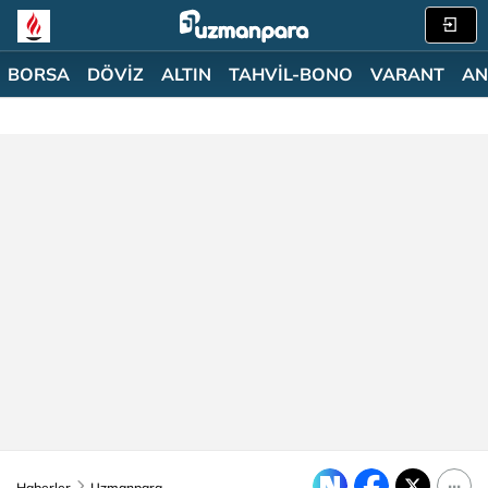
BORSA
DÖVİZ
ALTIN
TAHVİL-BONO
VARANT
AN
Haberler
Uzmanpara