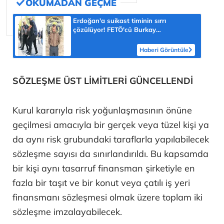
Erdoğan'a suikast timinin sırrı
çözülüyor! FETÖ'cü Burkay
Karatepe'nin itirafı ekipleri harekete
geçirdi
Haberi Görüntüle
SÖZLEŞME ÜST LİMİTLERİ GÜNCELLENDİ
Kurul kararıyla risk yoğunlaşmasının önüne
geçilmesi amacıyla bir gerçek veya tüzel kişi ya
da aynı risk grubundaki taraflarla yapılabilecek
sözleşme sayısı da sınırlandırıldı. Bu kapsamda
bir kişi aynı tasarruf finansman şirketiyle en
fazla bir taşıt ve bir konut veya çatılı iş yeri
finansmanı sözleşmesi olmak üzere toplam iki
sözleşme imzalayabilecek.