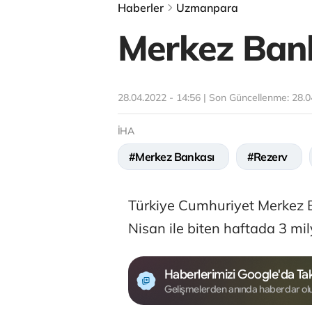
Haberler
Uzmanpara
Merkez Banka
28.04.2022 - 14:56 | Son Güncellenme:
28.0
İHA
#Merkez Bankası
#Rezerv
Türkiye Cumhuriyet Merkez B
Nisan ile biten haftada 3 mil
Haberlerimizi Google'da Tak
Gelişmelerden anında haberdar ol