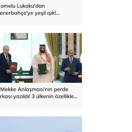
omelu Lukaku'dan
enerbahçe'ye yeşil ışık!
onservis bedeli belli oldu
Mekke Anlaşması'nın perde
rkası yazıldı! 3 ülkenin özellikleri
ek tek sıralandı: 'Türkiye için yeni
ırsat'