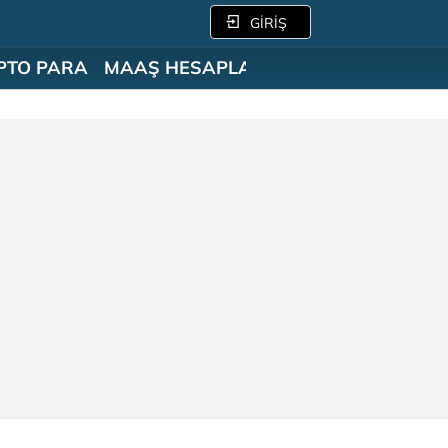
GİRİŞ
PTO PARA
MAAŞ HESAPLAMA
SÖZLÜK