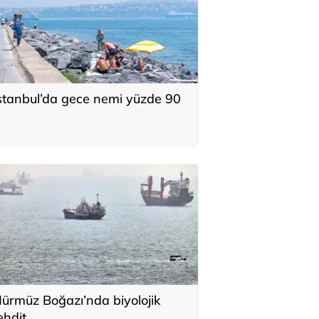
stanbul’da gece nemi yüzde 90
ürmüz Boğazı’nda biyolojik
ehdit