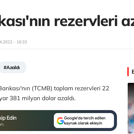
sı'nın rezervleri a
4.2022 - 16:33
#Azaldı
ankası'nın (TCMB) toplam rezervleri 22
yar 381 milyon dolar azaldı.
ip Edin
Google'da tercih edilen
kaynak olarak ekleyin
un.