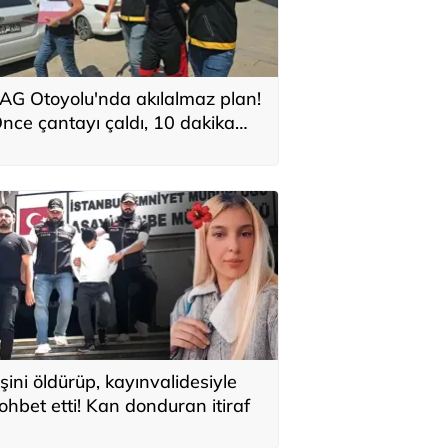
AG Otoyolu'nda akılalmaz plan!
nce çantayı çaldı, 10 dakika
onra kuzeni geldi: 'Burada hırsız
ok, dikkat edin'
şini öldürüp, kayınvalidesiyle
ohbet etti! Kan donduran itiraf