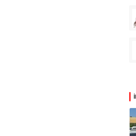
rış Erdoğan
Zeynep Aktaş
Tatilde neden kavruluyoruz?
Altın yükselişte hisseler takipte
Ali Eyüboğlu
Sorun izin mi, yoksa para mı?