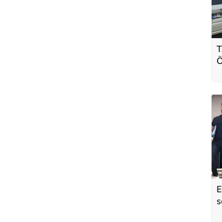
T
Ö
s
ç
E
s