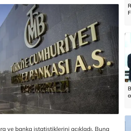
R
F
B
B
a
t
f
ra ve banka istatistiklerini açıkladı. Buna