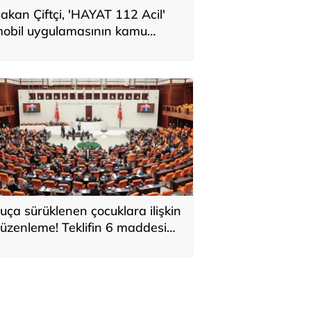
akan Çiftçi, 'HAYAT 112 Acil'
obil uygulamasının kamu
potunu paylaştı
uça sürüklenen çocuklara ilişkin
üzenleme! Teklifin 6 maddesi
abul edildi