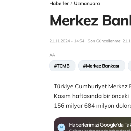
Haberler
Uzmanpara
Merkez Banka
21.11.2024 - 14:54 | Son Güncellenme:
21.1
AA
#TCMB
#Merkez Bankası
Türkiye Cumhuriyet Merkez B
Kasım haftasında bir önceki 
156 milyar 684 milyon dolara
Haberlerimizi Google'da Tak
Gelişmelerden anında haberdar ol