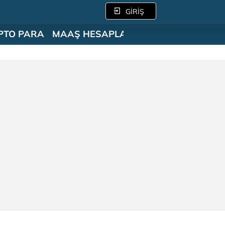
GİRİŞ
PTO PARA
MAAŞ HESAPLAMA
SÖZLÜK