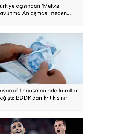
ürkiye açısından 'Mekke
avunma Anlaşması' neden
nemli? Üç ülkenin birbirini
amamlayan tarafı
asarruf finansmanında kurallar
eğişti: BDDK’dan kritik sınır