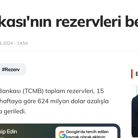
sı'nın rezervleri be
1.2024 - 14:54
#Rezerv
ankası (TCMB) toplam rezervleri, 15
haftaya göre 624 milyon dolar azalışla
 geriledi.
ip Edin
Google'da tercih edilen
kaynak olarak ekleyin
un.