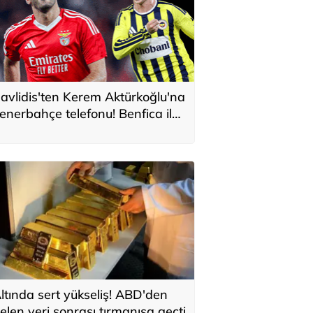
avlidis'ten Kerem Aktürkoğlu'na
enerbahçe telefonu! Benfica ile
onservis pazarlığı
ltında sert yükseliş! ABD'den
elen veri sonrası tırmanışa geçti