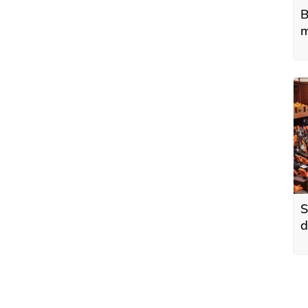
B
m
s
S
d
k