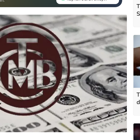
T
S
ö
t
T
d