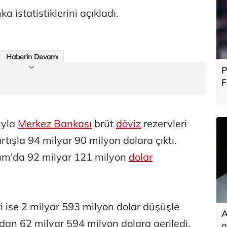
a istatistiklerini açıkladı.
Haberin Devamı
P
F
b
ıyla
Merkez Bankası
brüt
döviz
rezervleri
rtışla 94 milyar 90 milyon dolara çıktı.
asım'da 92 milyar 121 milyon
dolar
i ise 2 milyar 593 milyon dolar düşüşle
A
dan 62 milyar 594 milyon dolara geriledi.
g