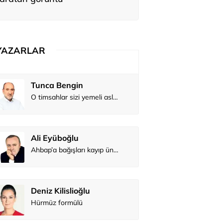
YAZARLAR
Tunca Bengin
O timsahlar sizi yemeli aslında!...
Ali Eyüboğlu
Ahbap’a bağışları kayıp ünlüler var
Deniz Kilislioğlu
Hürmüz formülü