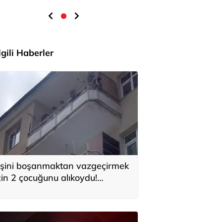
İlgili Haberler
şini boşanmaktan vazgeçirmek
çin 2 çocuğunu alıkoydu!
özaltına alındı