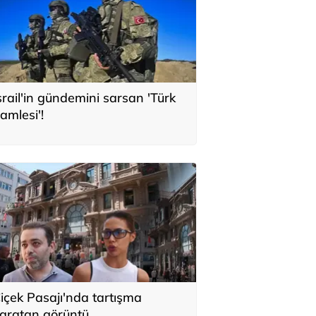
srail'in gündemini sarsan 'Türk
amlesi'!
içek Pasajı'nda tartışma
aratan görüntü