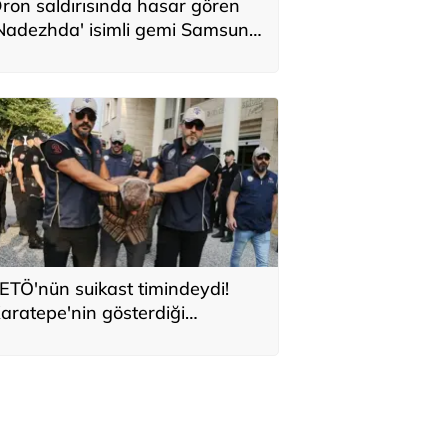
ron saldırısında hasar gören
Nadezhda' isimli gemi Samsun
imanı’na çekildi
ETÖ'nün suikast timindeydi!
aratepe'nin gösterdiği
ölgeden konserve kutusu çıktı