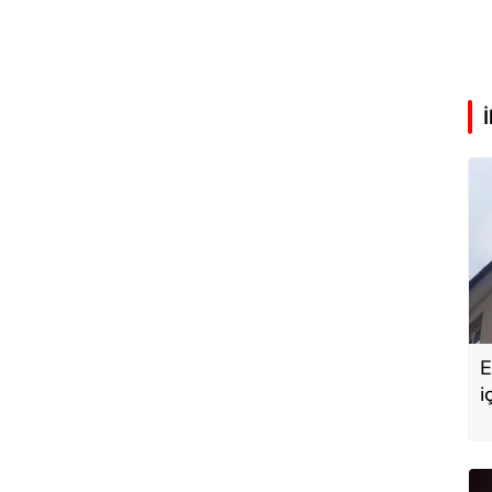
E
i
G