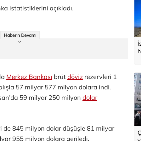
 istatistiklerini açıkladı.
Haberin Devamı
İ
h
yla
Merkez Bankası
brüt
döviz
rezervleri 1
lışla 57 milyar 577 milyon dolara indi.
Nisan'da 59 milyar 250 milyon
dolar
i de 845 milyon dolar düşüşle 81 milyar
Ç
yar 955 milyon dolara geriledi.
y