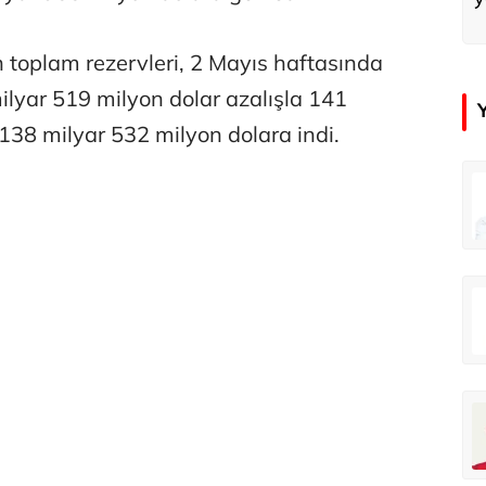
toplam rezervleri, 2 Mayıs haftasında
ilyar 519 milyon dolar azalışla 141
138 milyar 532 milyon dolara indi.
in
Tunca Bengin
O timsahlar sizi yemeli aslında!...
O timsahlar sizi yemeli aslında!...
u
Ali Eyüboğlu
Ahbap’a bağışları kayıp ünlüler var
Ahbap’a bağışları kayıp ünlüler var
oğlu
Deniz Kilislioğlu
lü
Hürmüz formülü