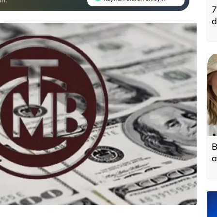
7
d
B
a