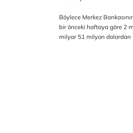
Böylece Merkez Bankasının 
bir önceki haftaya göre 2 m
milyar 51 milyon dolardan 
Tunca Beng
Ali Eyüboğl
Deniz Kilisli
Hürmüz formü