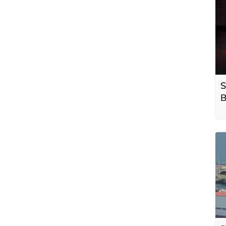
S
B
a
s
g