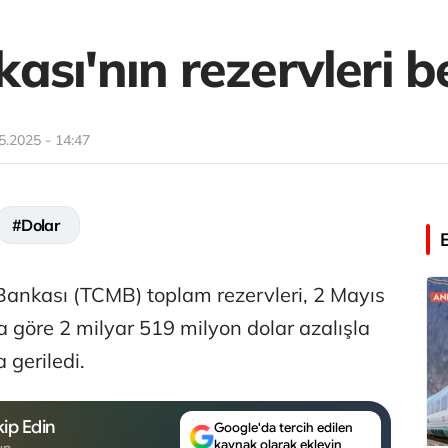
sı'nın rezervleri be
5.2025 - 14:47
#Dolar
ankası (TCMB) toplam rezervleri, 2 Mayıs
a göre 2 milyar 519 milyon dolar azalışla
 geriledi.
ip Edin
Google'da tercih edilen
kaynak olarak ekleyin
un.