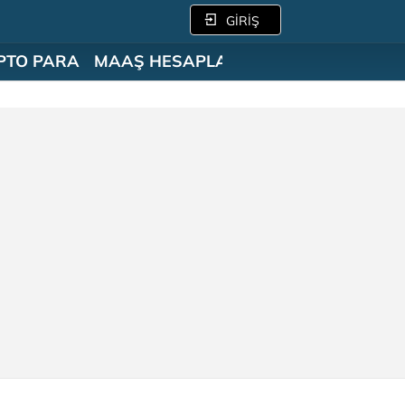
GİRİŞ
PTO PARA
MAAŞ HESAPLAMA
SÖZLÜK