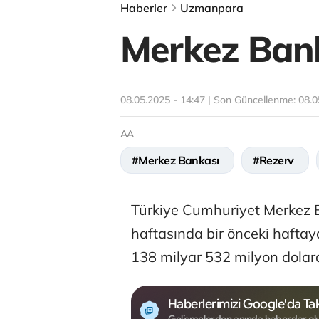
Haberler
Uzmanpara
Merkez Banka
08.05.2025 - 14:47 | Son Güncellenme:
08.0
AA
#Merkez Bankası
#Rezerv
Türkiye Cumhuriyet Merkez B
haftasında bir önceki haftay
138 milyar 532 milyon dolara
Haberlerimizi Google'da Tak
Gelişmelerden anında haberdar ol