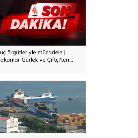
uç örgütleriyle mücadele |
akanlar Gürlek ve Çiftçi'ten
çıklama: Asla meydanı boş
anmayın, yeni bir boyuta
eçeceğiz