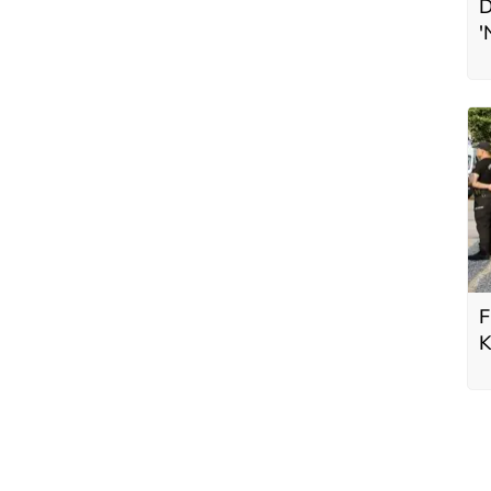
D
'
L
F
K
b