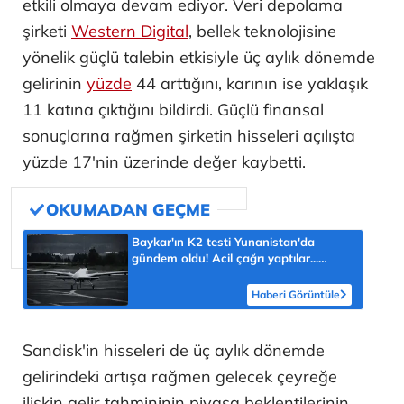
etkili olmaya devam ediyor. Veri depolama
şirketi
Western Digital
, bellek teknolojisine
yönelik güçlü talebin etkisiyle üç aylık dönemde
gelirinin
yüzde
44 arttığını, karının ise yaklaşık
11 katına çıktığını bildirdi. Güçlü finansal
sonuçlarına rağmen şirketin hisseleri açılışta
yüzde 17'nin üzerinde değer kaybetti.
Baykar'ın K2 testi Yunanistan'da
gündem oldu! Acil çağrı yaptılar...
'Topraklarımızdaki hedeflere ulaşabilir'
Haberi Görüntüle
Sandisk'in hisseleri de üç aylık dönemde
gelirindeki artışa rağmen gelecek çeyreğe
ilişkin gelir tahmininin piyasa beklentilerinin