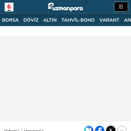
BORSA
DÖVİZ
ALTIN
TAHVİL-BONO
VARANT
AN
Haberler
Uzmanpara