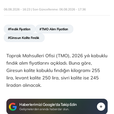
06.08.2026 - 16:23 | Son Güncellenme:
06.08.2026 - 17:36
#Fındık Fiyatları
#TMO Alım Fiyatları
#Giresun Kalite Fındık
Toprak Mahsulleri Ofisi (TMO), 2026 yılı kabuklu
fındık alım fiyatlarını açıkladı. Buna göre,
Giresun kalite kabuklu fındığın kilogramı 255
lira, levant kalite 250 lira, sivri kalite ise 245
liradan alınacak.
Haberlerimizi Google'da Takip Edin
Gelişmelerden anında haberdar olun.