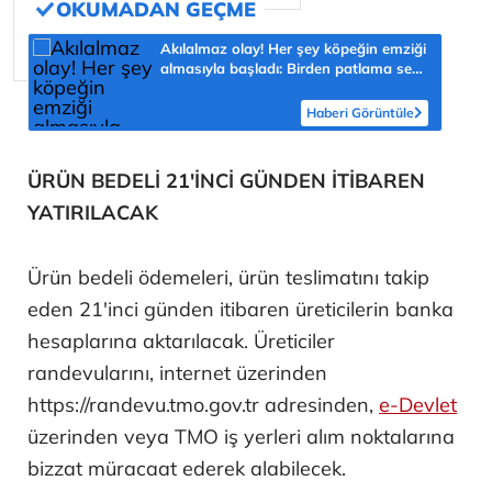
Akılalmaz olay! Her şey köpeğin emziği
almasıyla başladı: Birden patlama sesi
sonra çığlığını duyduk
Haberi Görüntüle
ÜRÜN BEDELİ 21'İNCİ GÜNDEN İTİBAREN
YATIRILACAK
Ürün bedeli ödemeleri, ürün teslimatını takip
eden 21'inci günden itibaren üreticilerin banka
hesaplarına aktarılacak. Üreticiler
randevularını, internet üzerinden
https://randevu.tmo.gov.tr adresinden,
e-Devlet
üzerinden veya TMO iş yerleri alım noktalarına
bizzat müracaat ederek alabilecek.