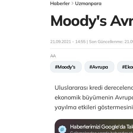
Haberler
Uzmanpara
Moody's Avr
21.09.2021 - 14:55 | Son Güncellenme:
21.0
AA
#Moody's
#Avrupa
#Eko
Uluslararası kredi derecele
ekonomik büyümenin Avrupa
yayılma etkileri göstermesinin
Haberlerimizi Google'da Tak
Gelişmelerden anında haberdar ol