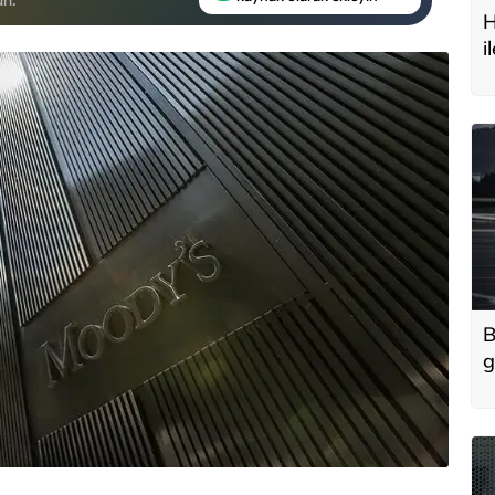
H
i
t
B
g
'
u