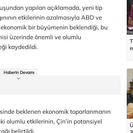
luşundan yapılan açıklamada, yeni tip
gınının etkilerinin azalmasıyla ABD ve
 ekonomik bir büyümenin beklendiği, bu
si üzerinde önemli ve olumlu
T
ği kaydedildi.
m
Haberin Devamı
inde beklenen ekonomik toparlanmanın
 olumlu etkilerinin, Çin’in potansiyel
Ü
ğı belirtildi.
3