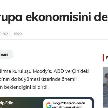
upa ekonomisini de
9.2021 - 15:20
nomi
ndirme kuruluşu Moody’s, ABD ve Çin’deki
’nın da büyümesi üzerinde önemli
 beklendiğini bildirdi.
ip Edin
Google'da tercih edilen
kaynak olarak ekleyin
un.