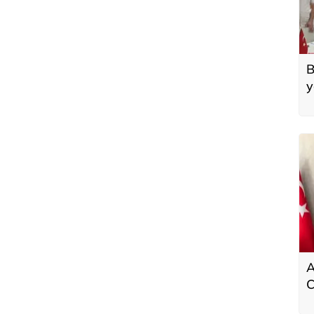
B
y
'
A
C
k