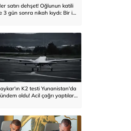
er satırı dehşet! Oğlunun katili
le 3 gün sonra nikah kıydı: Bir iki
ane vurdum, bayıldı
aykar'ın K2 testi Yunanistan'da
ündem oldu! Acil çağrı yaptılar...
Topraklarımızdaki hedeflere
laşabilir'