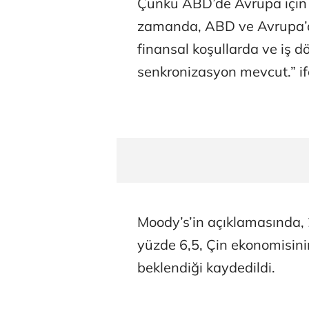
Çünkü ABD’de Avrupa için d
zamanda, ABD ve Avrupa’da
finansal koşullarda ve iş 
senkronizasyon mevcut.” ifa
Moody’s’in açıklamasında,
yüzde 6,5, Çin ekonomisin
beklendiği kaydedildi.