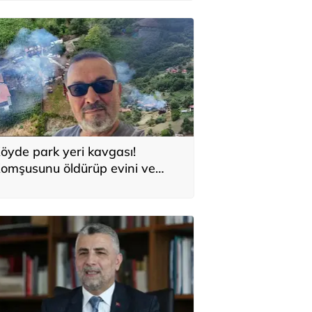
öyde park yeri kavgası!
omşusunu öldürüp evini ve
racını ateşe verdi