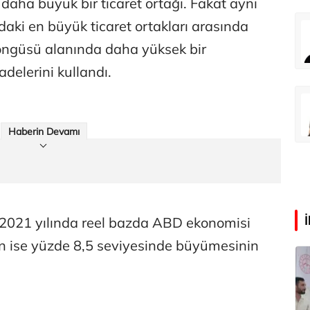
aha büyük bir ticaret ortağı. Fakat aynı
ki en büyük ticaret ortakları arasında
Eren Aka
‘Google fişi çekerse satış biter!’
döngüsü alanında daha yüksek bir
delerini kullandı.
Çağdaş Ertuna
Guggenheim Abu Dhabi şehri nasıl değiştirecek?
Haberin Devamı
 2021 yılında reel bazda ABD ekonomisi
in ise yüzde 8,5 seviyesinde büyümesinin