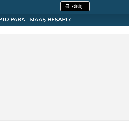
GİRİŞ
PTO PARA
MAAŞ HESAPLAMA
SÖZLÜK