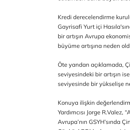
Kredi derecelendirme kuru
Gayrisafi Yurt içi Hasıla'sı
bir artışın Avrupa ekonomi
büyüme artışına neden old
Osman Gen
Öte yandan açıklamada, Çin
seviyesindeki bir artışın 
Prof. Dr. M
seviyesinde bir yükselişe ne
Konuya ilişkin değerlendi
Yardımcısı Jorge R.Valez,
Avrupa’nın GSYH’sında Çin’