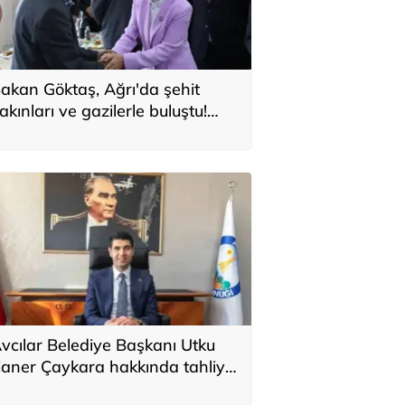
akan Göktaş, Ağrı'da şehit
akınları ve gazilerle buluştu!
Tarihi bir adımdır'
vcılar Belediye Başkanı Utku
aner Çaykara hakkında tahliye
ararı verildi