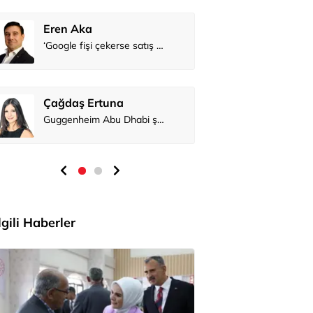
Eren Aka
Çağdaş Er
İlgili Haberler