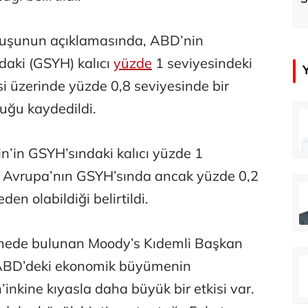
k
luşunun açıklamasında, ABD’nin
ndaki (GSYH) kalıcı
yüzde
1 seviyesindeki
si üzerinde yüzde 0,8 seviyesinde bir
uğu kaydedildi.
çer
Tunca Bengin
Futbol Federasyonu İzmirspor’u dinler mi?
MİT’den CIA’ye de mesaj...
’in GSYH’sındaki kalıcı yüzde 1
ise Avrupa’nın GSYH’sında ancak yüzde 0,2
ahmut Özer
Hakkı Öcal
den olabildiği belirtildi.
İnsan-ı Kâmilden Erdemli Şehre: İslam Düşüncesinde Adalet-II
Amerika Avrupa’yı geri kazanabilir mi?
rmede bulunan Moody’s Kıdemli Başkan
Ali Eyüboğlu
 “ABD’deki ekonomik büyümenin
Aşk yok, ama suç itirafı var!
inkine kıyasla daha büyük bir etkisi var.