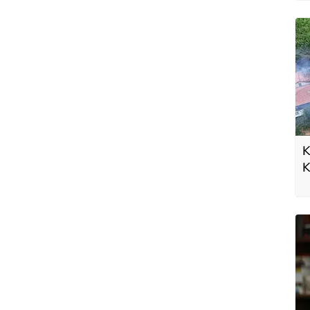
K
K
a