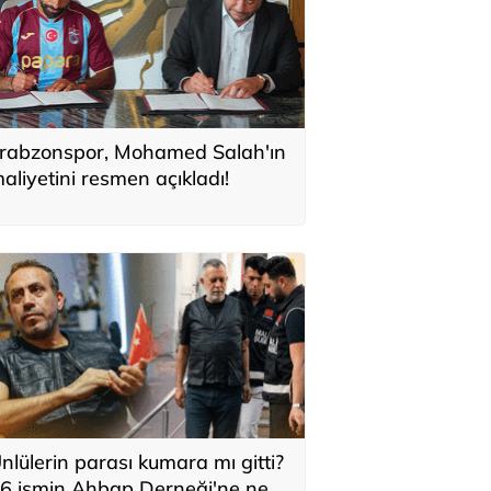
rabzonspor, Mohamed Salah'ın
aliyetini resmen açıkladı!
nlülerin parası kumara mı gitti?
6 ismin Ahbap Derneği'ne ne