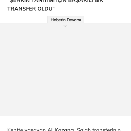
"ŞEHRİN TANITIMI İÇİN BAŞARILI BİR
TRANSFER OLDU"
Haberin Devamı
Kentte yaşayan Ali Kazancı, Salah transferinin