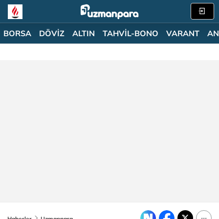
BORSA
DÖVİZ
ALTIN
TAHVİL-BONO
VARANT
AN
Haberler
Uzmanpara