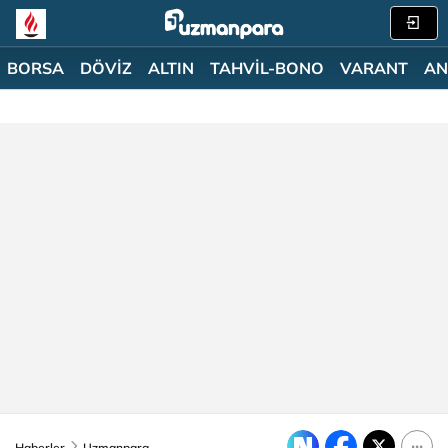
BORSA
DÖVİZ
ALTIN
TAHVİL-BONO
VARANT
AN
Haberler
Uzmanpara