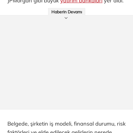
JPMorgan gibi büyük
yatırım bankaları
yer aldı.
Haberin Devamı
Belgede, şirketin iş modeli, finansal durumu, risk
faktörleri ve elde edilecek gelirlerin nerede