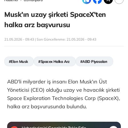
Musk'ın uzay şirketi SpaceX'ten
halka arz başvurusu
21.05.2026 - 09:43 | Son Güncellenme:
21.05.2026 - 09:43
#Elon Musk
#Spacex Halka Arz
#ABD Piyasaları
ABD'li milyarder iş insanı Elon Musk'ın Üst
Yöneticisi (CEO) olduğu uzay ve havacılık şirketi
Space Exploration Technologies Corp (SpaceX),
halka arz başvurusunda bulundu.