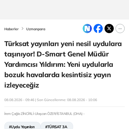
Haberler
Uzmanpara
Türksat yayınları yeni nesil uydulara
taşınıyor! D-Smart Genel Müdür
Yardımcısı Yıldırım: Yeni uydularla
bozuk havalarda kesintisiz yayın
izleyeceğiz
08.08.2026 - 09:46 | Son Güncellenme:
08.08.2026 - 10:06
İrem Çağla ZİNCİRLİ-Ulaşcan ÖZER/İSTANBUL (DHA) -
#Uydu Yayınları
#TÜRSAT 3A