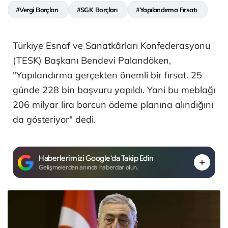
#Vergi Borçları
#SGK Borçları
#Yapılandırma Fırsatı
Türkiye Esnaf ve Sanatkârları Konfederasyonu
(TESK) Başkanı Bendevi Palandöken,
"Yapılandırma gerçekten önemli bir fırsat. 25
günde 228 bin başvuru yapıldı. Yani bu meblağı
206 milyar lira borcun ödeme planına alındığını
da gösteriyor" dedi.
Haberlerimizi Google'da Takip Edin
Gelişmelerden anında haberdar olun.