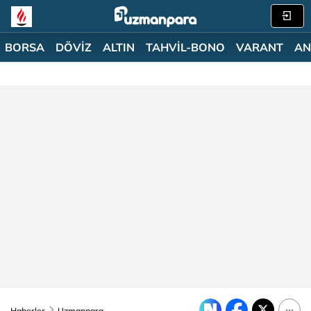
BORSA
DÖVİZ
ALTIN
TAHVİL-BONO
VARANT
AN
Haberler
Uzmanpara