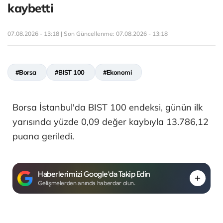
kaybetti
07.08.2026 - 13:18 | Son Güncellenme:
07.08.2026 - 13:18
#Borsa
#BIST 100
#Ekonomi
Borsa İstanbul'da BIST 100 endeksi, günün ilk
yarısında yüzde 0,09 değer kaybıyla 13.786,12
puana geriledi.
Haberlerimizi Google'da Takip Edin
Gelişmelerden anında haberdar olun.