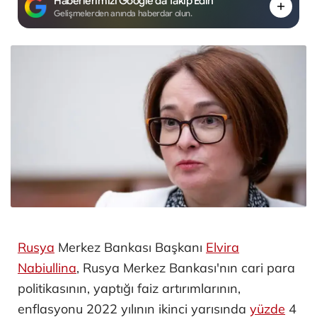
Haberlerimizi Google'da Takip Edin
Gelişmelerden anında haberdar olun.
Rusya
Merkez Bankası Başkanı
Elvira
Nabiullina
, Rusya Merkez Bankası'nın cari para
politikasının, yaptığı faiz artırımlarının,
enflasyonu 2022 yılının ikinci yarısında
yüzde
4