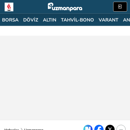
BORSA
DÖVİZ
ALTIN
TAHVİL-BONO
VARANT
AN
Haberler
Uzmanpara