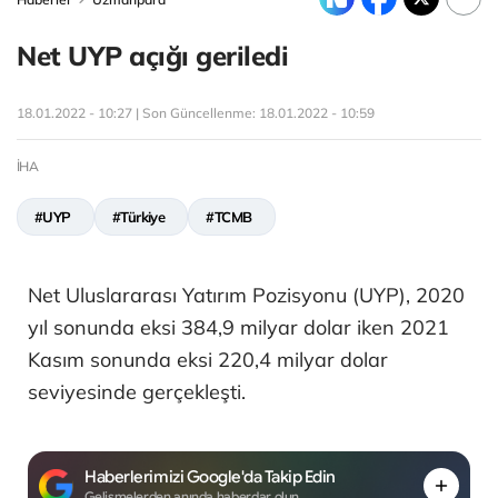
Net UYP açığı geriledi
18.01.2022 - 10:27 | Son Güncellenme:
18.01.2022 - 10:59
İHA
#UYP
#Türkiye
#TCMB
Net Uluslararası Yatırım Pozisyonu (UYP), 2020
yıl sonunda eksi 384,9 milyar dolar iken 2021
Kasım sonunda eksi 220,4 milyar dolar
seviyesinde gerçekleşti.
Haberlerimizi Google'da Takip Edin
Gelişmelerden anında haberdar olun.