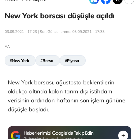
New York borsası düşüşle açıldı
03.09.2021 - 17:23 | Son Güncellenme:
03.09.2021 - 17:33
AA
#New York
#Borsa
#Piyasa
New York borsası, ağustosta beklentilerin
oldukça altında kalan tarım dışı istihdam
verisinin ardından haftanın son işlem gününe
düşüşle başladı.
Haberlerimizi Google'da Takip Edin
Gelişmelerden anında haberdar olun.