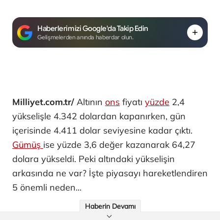
Haberlerimizi Google'da Takip Edin
Gelişmelerden anında haberdar olun.
Milliyet.com.tr/
Altının
ons
fiyatı
yüzde
2,4
yükselişle 4.342 dolardan kapanırken, gün
içerisinde 4.411 dolar seviyesine kadar çıktı.
Gümüş
ise yüzde 3,6 değer kazanarak 64,27
dolara yükseldi. Peki altındaki yükselişin
arkasında ne var? İşte piyasayı hareketlendiren
5 önemli neden...
Haberin Devamı