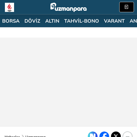
BORSA
DÖVİZ
ALTIN
TAHVİL-BONO
VARANT
AN
Haberler
Uzmanpara