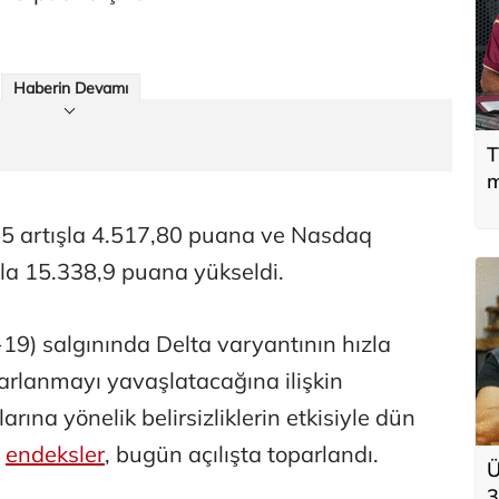
Haberin Devamı
T
m
5 artışla 4.517,80 puana ve Nasdaq
la 15.338,9 puana yükseldi.
-19) salgınında Delta varyantının hızla
arlanmayı yavaşlatacağına ilişkin
arına yönelik belirsizliklerin etkisiyle dün
n
endeksler
, bugün açılışta toparlandı.
Ü
3