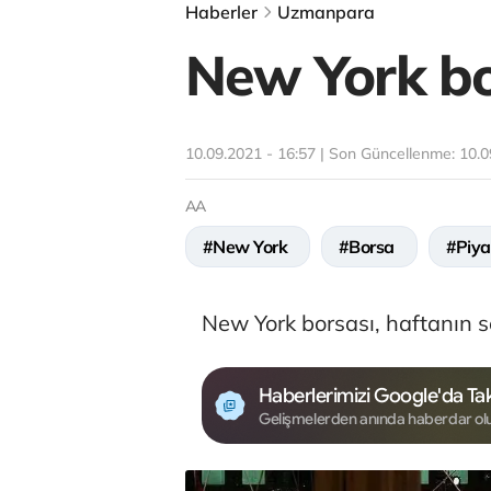
Haberler
Uzmanpara
New York bor
10.09.2021 - 16:57 | Son Güncellenme:
10.0
AA
#New York
#Borsa
#Piy
New York borsası, haftanın s
Haberlerimizi Google'da Tak
Gelişmelerden anında haberdar ol