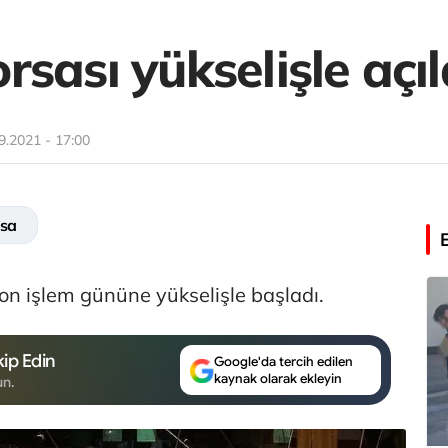
sası yükselişle açıl
9.2021 - 17:00
asa
on işlem gününe yükselişle başladı.
ip Edin
Google'da tercih edilen
kaynak olarak ekleyin
un.