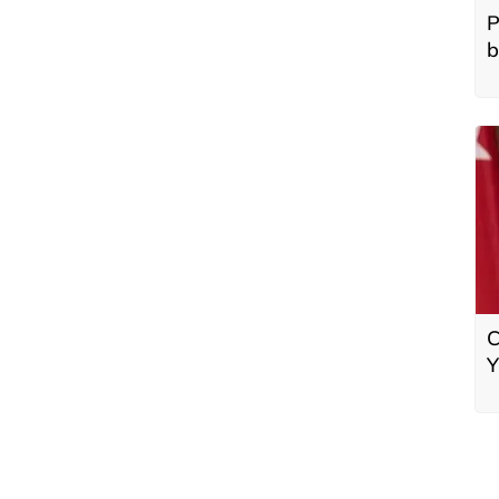
P
b
C
Y