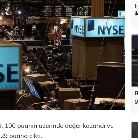
H
i
t
B
g
'
u
i, 100 puanın üzerinde değer kazandı ve
29 puana çıktı.