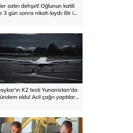
er satırı dehşet! Oğlunun katili
le 3 gün sonra nikah kıydı: Bir iki
ane vurdum, bayıldı
aykar'ın K2 testi Yunanistan'da
ündem oldu! Acil çağrı yaptılar...
Topraklarımızdaki hedeflere
laşabilir'