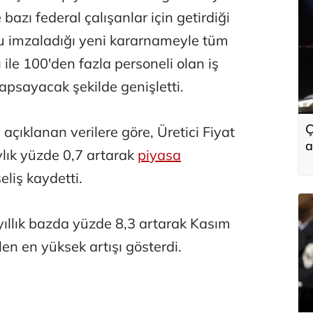
azı federal çalışanlar için getirdiği
u imzaladığı yeni kararnameyle tüm
ı ile 100'den fazla personeli olan iş
kapsayacak şekilde genişletti.
Ç
ıklanan verilere göre, Üretici Fiyat
a
lık yüzde 0,7 artarak
piyasa
eliş kaydetti.
a yıllık bazda yüzde 8,3 artarak Kasım
n en yüksek artışı gösterdi.