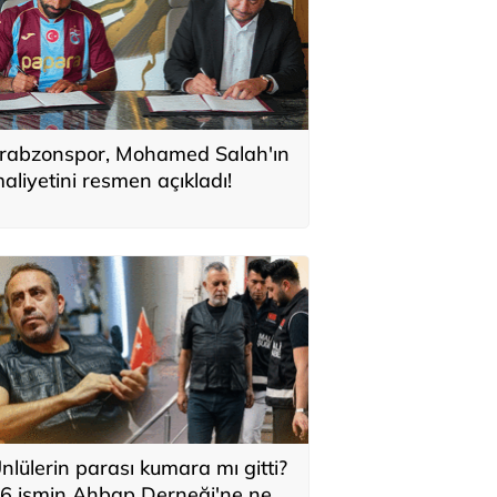
rabzonspor, Mohamed Salah'ın
aliyetini resmen açıkladı!
nlülerin parası kumara mı gitti?
6 ismin Ahbap Derneği'ne ne