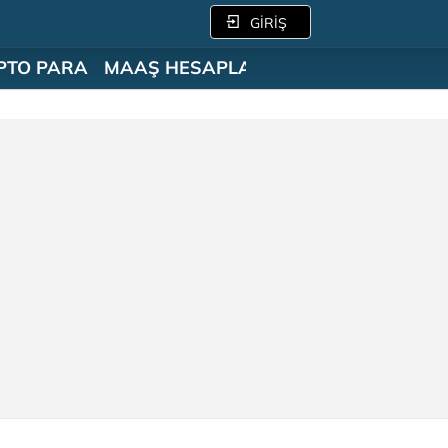
GİRİŞ
PTO PARA
MAAŞ HESAPLAMA
SÖZLÜK