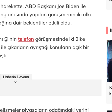
k
 harekette, ABD Başkanı Joe Biden ile
ing arasında yapılan görüşmenin iki ülke
ğına dair beklentiler etkili oldu.
ı Şi'nin
telefon
görüşmesinde iki ülke
 ile çıkarların ayrıştığı konuların açık bir
şti.
Haberin Devamı
K
k
a
gelişmeler piyasaların odağındaki yerini