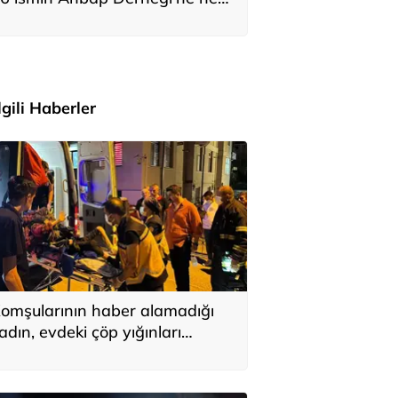
adar bağış yaptığı ortaya çıktı
İlgili Haberler
omşularının haber alamadığı
adın, evdeki çöp yığınları
rasında bulundu