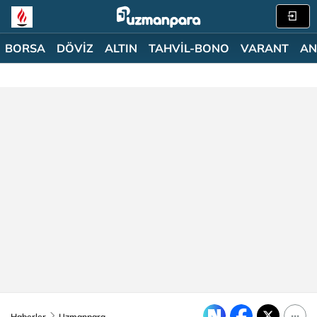
BORSA
DÖVİZ
ALTIN
TAHVİL-BONO
VARANT
AN
Haberler
Uzmanpara