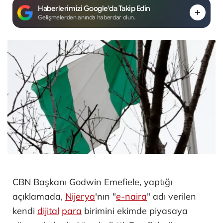
Haberlerimizi Google'da Takip Edin
Gelişmelerden anında haberdar olun.
CBN Başkanı Godwin Emefiele, yaptığı
açıklamada,
Nijerya
'nın "
e-naira
" adı verilen
kendi
dijital
para
birimini ekimde piyasaya