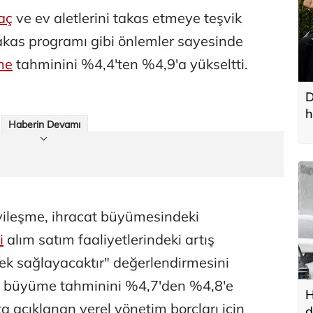
aç
ve ev aletlerini takas etmeye teşvik
akas programı gibi önlemler sayesinde
me
tahminini %4,4'ten %4,9'a yükseltti.
D
h
Haberin Devamı
iyileşme, ihracat büyümesindeki
i
alım satım faaliyetlerindeki artış
k sağlayacaktır" değerlendirmesini
H büyüme tahminini %4,7'den %4,8'e
H
a açıklanan yerel yönetim borçları için
d