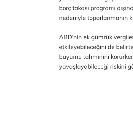
borç takası programı dışın
nedeniyle toparlanmanın k
ABD'nin ek gümrük vergile
etkileyebileceğini de beli
Tunca Beng
büyüme tahminini korurken
yavaşlayabileceği riskini g
Ali Eyüboğl
Deniz Kilisli
Hürmüz formü