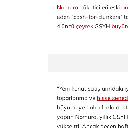
Nomura
, tüketicileri eski
ar
eden “cash-for-clunkers” t
4'üncü
çeyrek
GSYH
büyü
"Yeni konut satışlarındaki 
toparlanma ve
hisse sened
büyümeye daha fazla deste
yapan Nomura, yıllık GSY
yükseltti. Ancak geçen haft