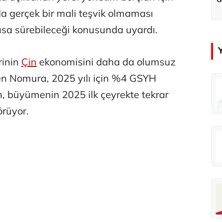
u
da gerçek bir mali teşvik olmaması
ısa sürebileceği konusunda uyardı.
rinin
Çin
ekonomisini daha da olumsuz
rten Nomura, 2025 yılı için %4 GSYH
in
Tunca Bengin
, büyümenin 2025 ilk çeyrekte tekrar
O timsahlar sizi yemeli aslında!...
O timsahlar sizi yemeli aslında!...
örüyor.
u
Ali Eyüboğlu
Ahbap’a bağışları kayıp ünlüler var
Ahbap’a bağışları kayıp ünlüler var
oğlu
Deniz Kilislioğlu
lü
Hürmüz formülü