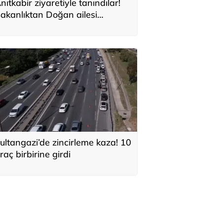
nıtkabir ziyaretiyle tanındılar!
akanlıktan Doğan ailesi
çıklaması
ultangazi’de zincirleme kaza! 10
raç birbirine girdi