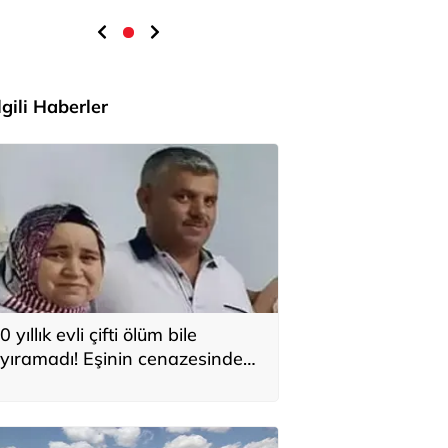
İlgili Haberler
0 yıllık evli çifti ölüm bile
yıramadı! Eşinin cenazesinde
alp krizi geçirip hayatını
aybetti