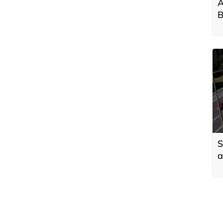
A
B
a
S
a