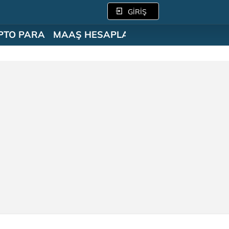
GİRİŞ
PTO PARA
MAAŞ HESAPLAMA
SÖZLÜK