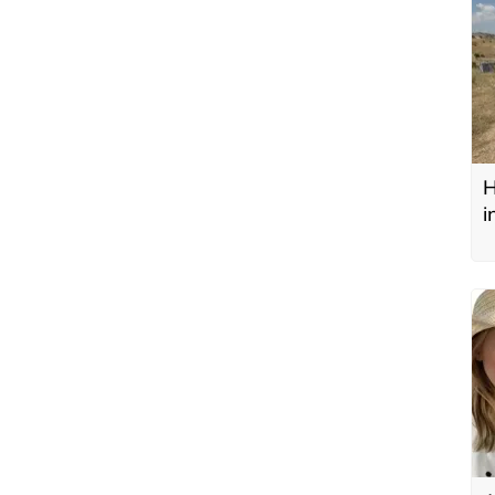
H
i
y