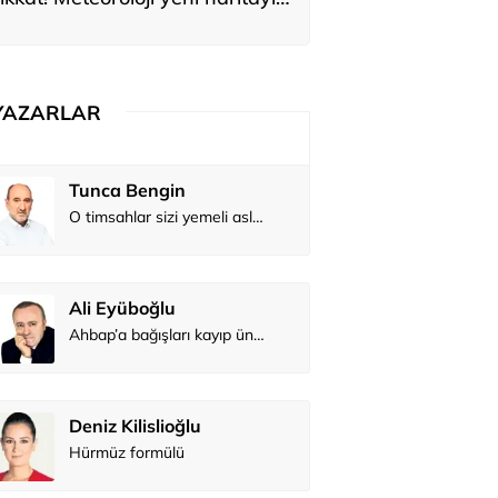
yardı
YAZARLAR
Tunca Bengin
O timsahlar sizi yemeli aslında!...
Ali Eyüboğlu
Ahbap’a bağışları kayıp ünlüler var
Deniz Kilislioğlu
Hürmüz formülü