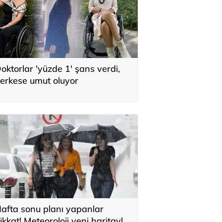
oktorlar 'yüzde 1' şans verdi,
erkese umut oluyor
afta sonu planı yapanlar
ikkat! Meteoroloji yeni haritayla