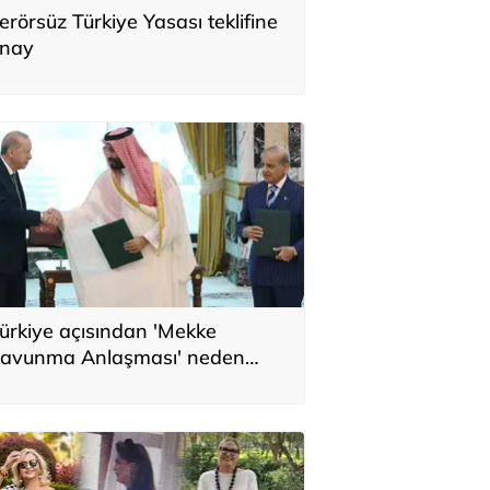
erörsüz Türkiye Yasası teklifine
nay
ürkiye açısından 'Mekke
avunma Anlaşması' neden
nemli? Üç ülkenin birbirini
amamlayan tarafı