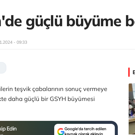
'de güçlü büyüme b
1.2024 - 09:33
ilerin teşvik çabalarının sonuç vermeye
ekte daha güçlü bir GSYH büyümesi
ip Edin
Google'da tercih edilen
kaynak olarak ekleyin
un.