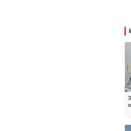
3
a
k
k