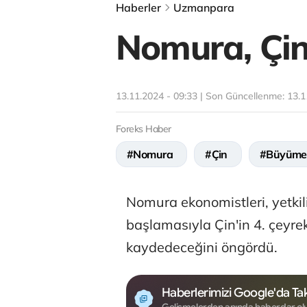
Haberler
Uzmanpara
Nomura, Çin
13.11.2024 - 09:33 | Son Güncellenme:
13.1
Foreks Haber
#Nomura
#Çin
#Büyüme
Nomura ekonomistleri, yetkil
başlamasıyla Çin'in 4. çeyr
kaydedeceğini öngördü.
Haberlerimizi Google'da Tak
Gelişmelerden anında haberdar ol