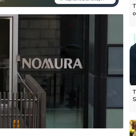
T
o
T
S
ö
t