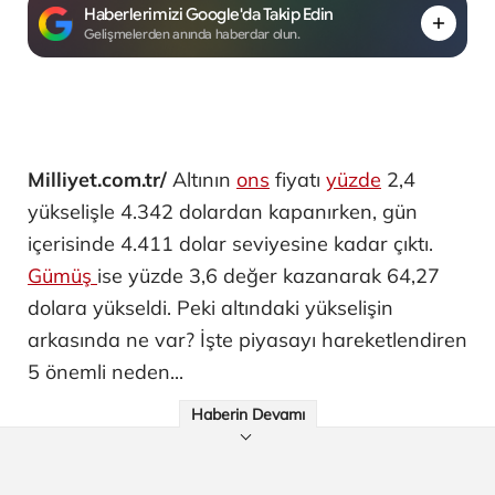
Haberlerimizi Google'da Takip Edin
Gelişmelerden anında haberdar olun.
Milliyet.com.tr/
Altının
ons
fiyatı
yüzde
2,4
yükselişle 4.342 dolardan kapanırken, gün
içerisinde 4.411 dolar seviyesine kadar çıktı.
Gümüş
ise yüzde 3,6 değer kazanarak 64,27
dolara yükseldi. Peki altındaki yükselişin
arkasında ne var? İşte piyasayı hareketlendiren
5 önemli neden...
Haberin Devamı