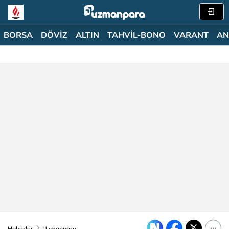
BORSA
DÖVİZ
ALTIN
TAHVİL-BONO
VARANT
AN
Haberler
Uzmanpara