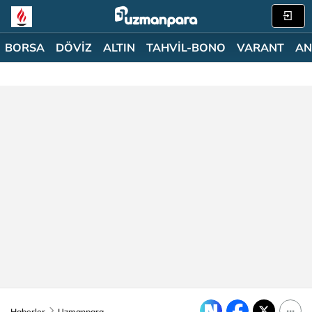
BORSA
DÖVİZ
ALTIN
TAHVİL-BONO
VARANT
AN
Haberler
Uzmanpara