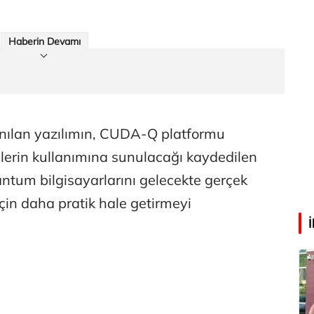
Abdullah Karakuş
Haberin Devamı
O dağlarda ne düşünmüştüm?
Mehmet Tez
O meşhur yeşilden eser yok şimdi...
anılan yazılımın, CUDA-Q platformu
slerin kullanımına sunulacağı kaydedilen
antum bilgisayarlarını gelecekte gerçek
çin daha pratik hale getirmeyi