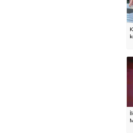
K
k
d
g
İ
M
A