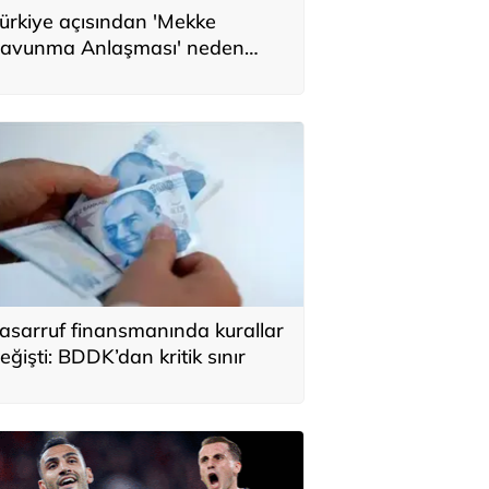
ürkiye açısından 'Mekke
avunma Anlaşması' neden
nemli? Üç ülkenin birbirini
amamlayan tarafı
asarruf finansmanında kurallar
eğişti: BDDK’dan kritik sınır