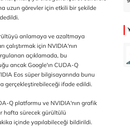
a uzun görevler için etkili bir şekilde
dedildi.
rültüyü anlamaya ve azaltmaya
ı çalıştırmak için NVIDIA'nın
emir
Özay Şendir
vurgulanan açıklamada, bu
Türkiye’nin görünmez başarısı…
lduğu ancak Google'ın CUDA-Q
IDIA Eos süper bilgisayarında bunu
Abbas Güçlü
 gerçekleştirebileceği ifade edildi.
Tercih ve kayıt sıkıntılı geçiyor
A-Q platformu ve NVIDIA'nın grafik
Zafer Şahin
ir hafta sürecek gürültülü
Faili meçhul cinayetler ülkesine veda
ika içinde yapılabileceği bildirildi.