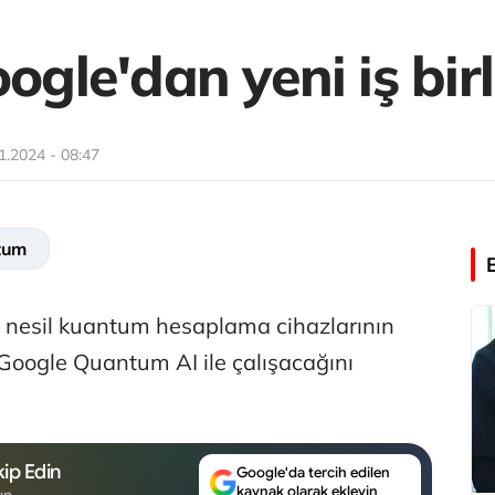
ogle'dan yeni iş birl
1.2024 - 08:47
tum
eni nesil kuantum hesaplama cihazlarının
 Google Quantum AI ile çalışacağını
ip Edin
Google'da tercih edilen
kaynak olarak ekleyin
un.