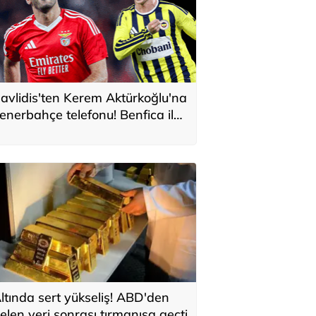
avlidis'ten Kerem Aktürkoğlu'na
enerbahçe telefonu! Benfica ile
onservis pazarlığı
ltında sert yükseliş! ABD'den
elen veri sonrası tırmanışa geçti