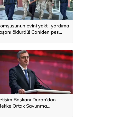
omşusunun evini yaktı, yardıma
oşanı öldürdü! Caniden pes
edirten sözler: Keşke onu geri
etirebilsem
letişim Başkanı Duran'dan
ekke Ortak Savunma
nlaşması'na ilişkin paylaşım