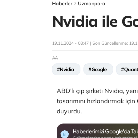
Haberler
Uzmanpara
Nvidia ile Go
19.11.2024 - 08:47 | Son Güncellenme:
19.1
AA
#Nvidia
#Google
#Quan
ABD'li çip şirketi Nvidia, y
tasarımını hızlandırmak için
duyurdu.
Haberlerimizi Google'da Tak
Gelişmelerden anında haberdar ol