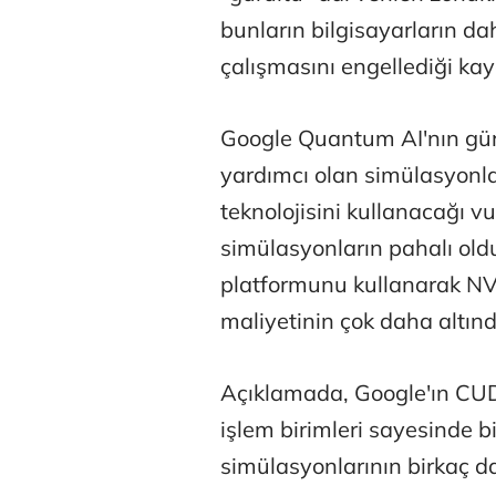
bunların bilgisayarların dah
çalışmasını engellediği kay
Google Quantum AI'nın gü
yardımcı olan simülasyonlar
Atilay Kand
teknolojisini kullanacağı 
Mağaza açılışı
simülasyonların pahalı o
platformunu kullanarak NV
maliyetinin çok daha altında
Açıklamada, Google'ın CUD
işlem birimleri sayesinde b
simülasyonlarının birkaç dak