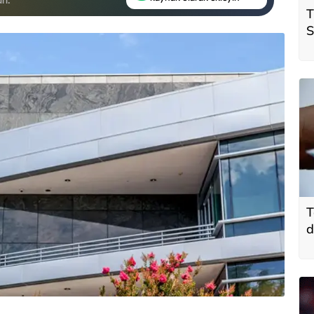
T
S
ö
t
T
d