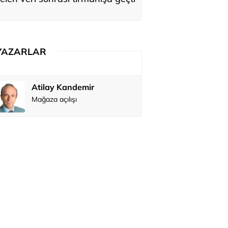
YAZARLAR
Atilay Kandemir
Özay Şendi
Mağaza açılışı
Abbas Güç
Zafer Şahi