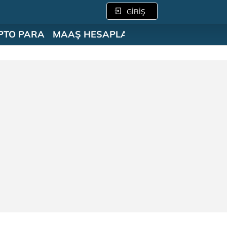
GİRİŞ
PTO PARA
MAAŞ HESAPLAMA
SÖZLÜK