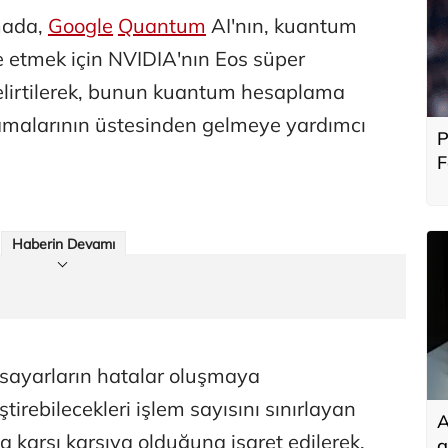
mada,
Google
Quantum
AI'nın, kuantum
üle etmek için NVIDIA'nın Eos süper
belirtilerek, bunun kuantum hesaplama
amalarının üstesinden gelmeye yardımcı
P
F
b
Haberin Devamı
sayarların hatalar oluşmaya
rebilecekleri işlem sayısını sınırlayan
A
la karşı karşıya olduğuna işaret edilerek,
g