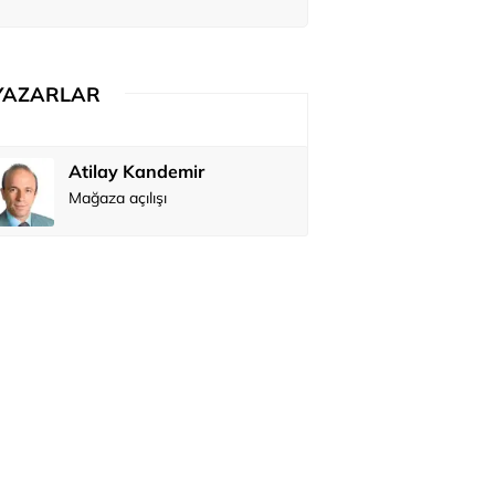
ediler: 'En büyük hayalimiz bu'
YAZARLAR
Atilay Kandemir
Özay Şendi
Mağaza açılışı
Abbas Güç
Zafer Şahi