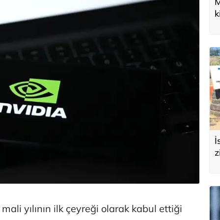
M
k
U
d
İ
z
e
s
ali yılının ilk çeyreği olarak kabul ettiği