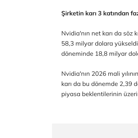
Şirketin karı 3 katından faz
Nvidia'nın net karı da söz 
58,3 milyar dolara yükseldi.
Atilay Kand
döneminde 18,8 milyar dola
Mağaza açılışı
Nvidia'nın 2026 mali yılını
karı da bu dönemde 2,39 dol
piyasa beklentilerinin üzeri