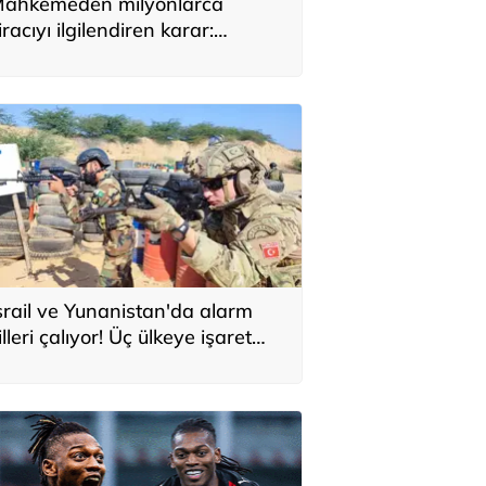
ahkemeden milyonlarca
iracıyı ilgilendiren karar:
YAP’taki tek hareket her şeyi
eğiştirdi
srail ve Yunanistan'da alarm
illeri çalıyor! Üç ülkeye işaret
ttiler: 'Türkiye'den yeni
avunma ekseni, ölümcül ittifak'