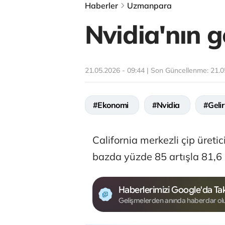
Haberler
Uzmanpara
Nvidia'nın ge
21.05.2026 - 09:44 | Son Güncellenme:
21.0
#Ekonomi
#Nvidia
#Gelir
California merkezli çip üretic
bazda yüzde 85 artışla 81,6 m
Haberlerimizi Google'da Tak
Gelişmelerden anında haberdar ol