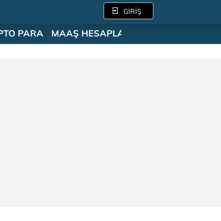
GİRİŞ
PTO PARA
MAAŞ HESAPLAMA
SÖZLÜK