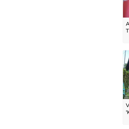
A
T
t
k
V
'
v