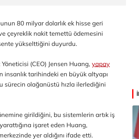
Abdullah Karakuş
O dağlarda ne düşünmüştüm?
lunun 80 milyar dolarlık ek hisse geri
 ve çeyreklik nakit temettü ödemesini
Mehmet Tez
ente yükselttiğini duyurdu.
O meşhur yeşilden eser yok şimdi...
 Yöneticisi (CEO) Jensen Huang,
yapay
n insanlık tarihindeki en büyük altyapı
sürecin olağanüstü hızla ilerlediğini
emine girildiğini, bu sistemlerin artık iş
yarattığına işaret eden Huang,
rkezinde yer aldığını ifade etti.