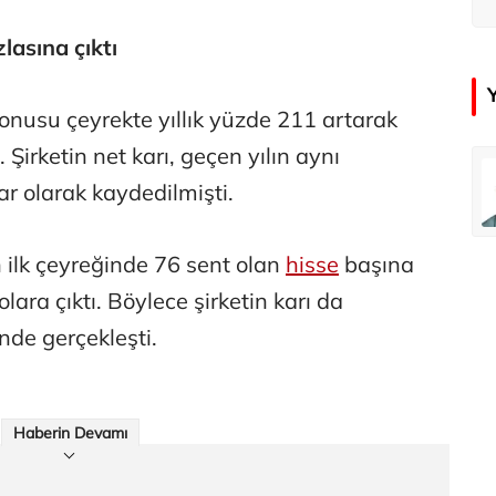
d
lasına çıktı
konusu çeyrekte yıllık yüzde 211 artarak
 Şirketin net karı, geçen yılın aynı
emir
Özay Şendir
r olarak kaydedilmişti.
Türkiye’nin görünmez başarısı…
n ilk çeyreğinde 76 sent olan
hisse
başına
Abbas Güçlü
ara çıktı. Böylece şirketin karı da
Tercih ve kayıt sıkıntılı geçiyor
nde gerçekleşti.
Zafer Şahin
Faili meçhul cinayetler ülkesine veda
Haberin Devamı