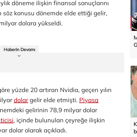
lık döneme ilişkin finansal sonuçlarını
in söz konusu dönemde elde ettiği gelir,
milyar dolara yükseldi.
M
G
Haberin Devamı
 göre yüzde 20 artıran Nvidia, geçen yılın
ilyar
dolar
gelir elde etmişti.
Piyasa
önemdeki gelirinin 78,9 milyar dolar
ticisi
, içinde bulunulan çeyreğe ilişkin
K
yar dolar olarak açıkladı.
b