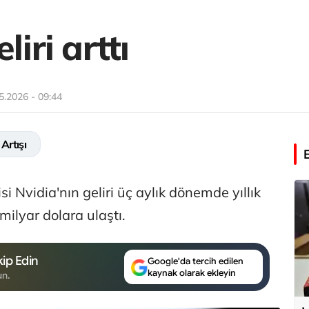
liri arttı
5.2026 - 09:44
 Artışı
isi Nvidia'nın geliri üç aylık dönemde yıllık
ilyar dolara ulaştı.
ip Edin
Google'da tercih edilen
kaynak olarak ekleyin
un.