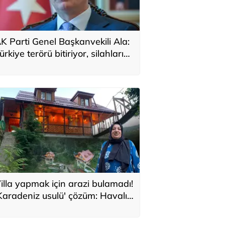
K Parti Genel Başkanvekili Ala:
ürkiye terörü bitiriyor, silahların
eslimine ilişkin mekanizmalar
uruyor
illa yapmak için arazi bulamadı!
Karadeniz usulü' çözüm: Havalı
e güzel bir evimiz oldu