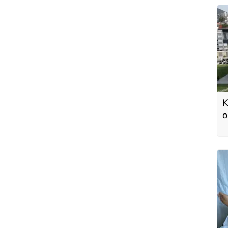
K
o
ş