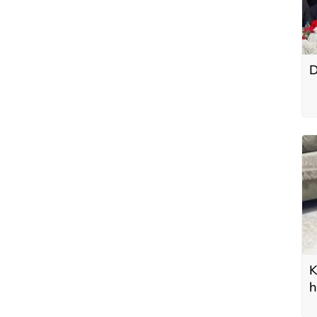
D
K
h