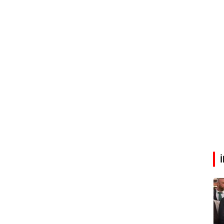
Abdullah Karakuş
O dağlarda ne düşünmüştüm?
Mehmet Tez
O meşhur yeşilden eser yok şimdi...