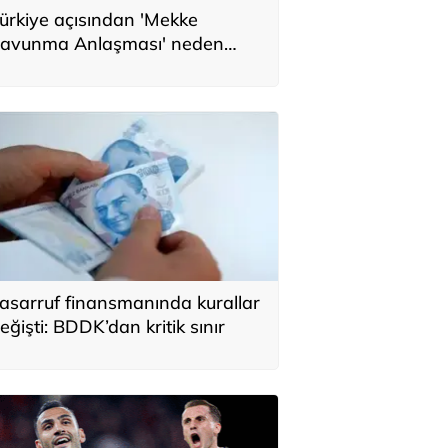
ürkiye açısından 'Mekke
avunma Anlaşması' neden
nemli? Üç ülkenin birbirini
amamlayan tarafı
asarruf finansmanında kurallar
eğişti: BDDK’dan kritik sınır