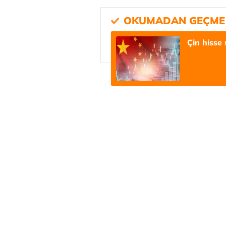
Çin hisse 
Atilay Kand
Mağaza açılışı