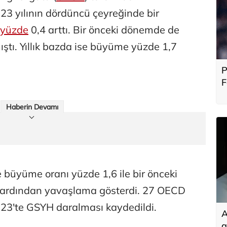
23 yılının dördüncü çeyreğinde bir
yüzde
0,4 arttı. Bir önceki dönemde de
tı. Yıllık bazda ise büyüme yüzde 1,7
P
F
b
Haberin Devamı
 büyüme oranı yüzde 1,6 ile bir önceki
n ardından yavaşlama gösterdi. 27 OECD
023'te GSYH daralması kaydedildi.
A
g