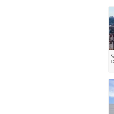
Ç
D
E
p