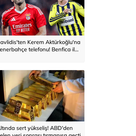
avlidis'ten Kerem Aktürkoğlu'na
enerbahçe telefonu! Benfica ile
onservis pazarlığı
ltında sert yükseliş! ABD'den
elen veri sonrası tırmanışa geçti