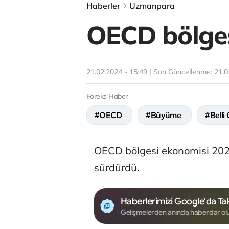
Haberler
Uzmanpara
OECD bölges
21.02.2024 - 15:49 | Son Güncellenme:
21.0
Foreks Haber
#OECD
#Büyüme
#Belli
OECD bölgesi ekonomisi 2023
sürdürdü.
Haberlerimizi Google'da Tak
Gelişmelerden anında haberdar ol