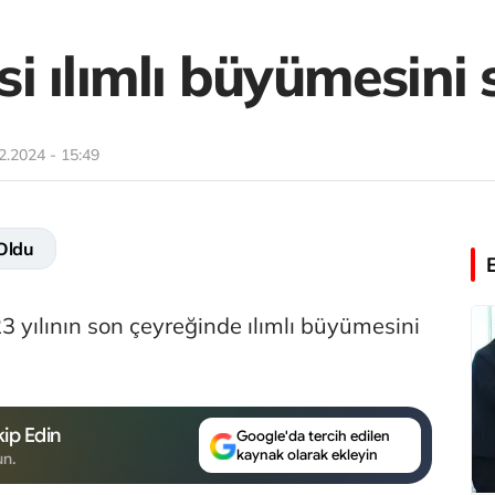
i ılımlı büyümesini
2.2024 - 15:49
 Oldu
 yılının son çeyreğinde ılımlı büyümesini
ip Edin
Google'da tercih edilen
kaynak olarak ekleyin
un.