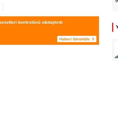
senetleri kontrolünü sıkılaştırdı
Haberi Görüntüle
emir
Özay Şendir
Türkiye’nin görünmez başarısı…
Abbas Güçlü
Tercih ve kayıt sıkıntılı geçiyor
Zafer Şahin
Faili meçhul cinayetler ülkesine veda