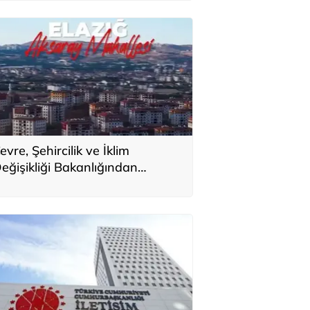
evre, Şehircilik ve İklim
eğişikliği Bakanlığından
lazığ'daki afet konutlarına ilişkin
aylaşım