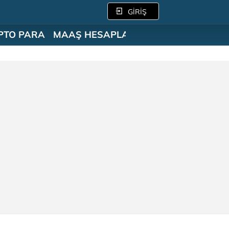
GİRİŞ
PTO PARA
MAAŞ HESAPLAMA
SÖZLÜK