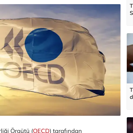
T
S
ö
t
T
d
liği Örgütü (
OECD
) tarafından