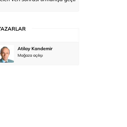
YAZARLAR
Atilay Kandemir
Özay Şendi
Mağaza açılışı
Abbas Güç
Zafer Şahi