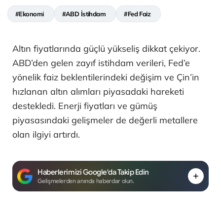
#Ekonomi
#ABD İstihdam
#Fed Faiz
Altın fiyatlarında güçlü yükseliş dikkat çekiyor.
ABD’den gelen zayıf istihdam verileri, Fed’e
yönelik faiz beklentilerindeki değişim ve Çin’in
hızlanan altın alımları piyasadaki hareketi
destekledi. Enerji fiyatları ve gümüş
piyasasındaki gelişmeler de değerli metallere
olan ilgiyi artırdı.
Haberlerimizi Google'da Takip Edin
Gelişmelerden anında haberdar olun.