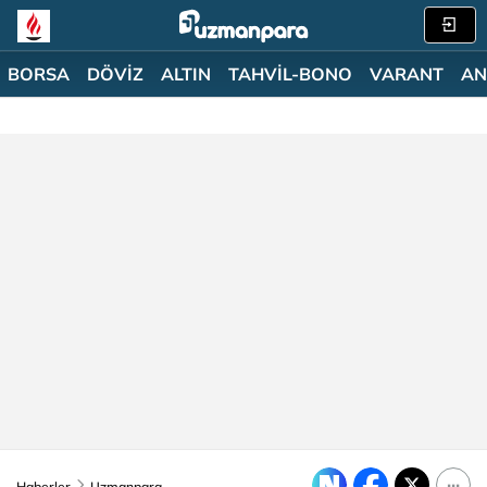
BORSA
DÖVİZ
ALTIN
TAHVİL-BONO
VARANT
AN
Haberler
Uzmanpara