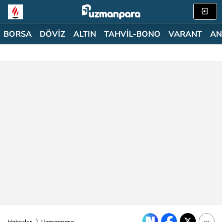
BORSA
DÖVİZ
ALTIN
TAHVİL-BONO
VARANT
AN
Haberler
Uzmanpara