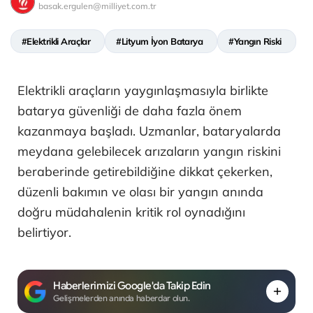
basak.ergulen@milliyet.com.tr
#Elektrikli Araçlar
#Lityum İyon Batarya
#Yangın Riski
Elektrikli araçların yaygınlaşmasıyla birlikte
batarya güvenliği de daha fazla önem
kazanmaya başladı. Uzmanlar, bataryalarda
meydana gelebilecek arızaların yangın riskini
beraberinde getirebildiğine dikkat çekerken,
düzenli bakımın ve olası bir yangın anında
doğru müdahalenin kritik rol oynadığını
belirtiyor.
Haberlerimizi Google'da Takip Edin
Gelişmelerden anında haberdar olun.