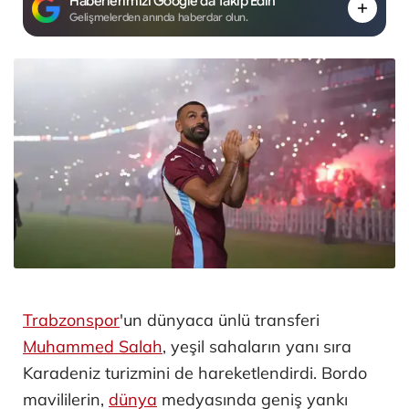
Haberlerimizi Google'da Takip Edin
Gelişmelerden anında haberdar olun.
Trabzonspor
'un dünyaca ünlü transferi
Muhammed Salah
, yeşil sahaların yanı sıra
Karadeniz turizmini de hareketlendirdi. Bordo
mavililerin,
dünya
medyasında geniş yankı