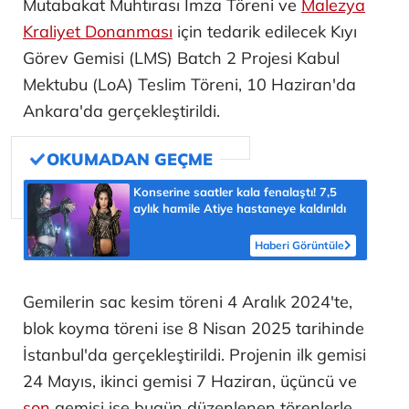
savaş gemisini tasarlayıp üretebilen 10 ülkeden
biri konumuna gelen Türkiye, bugün Savunma
Sanayii Başkanlığının ihracat vizyonu ile
Türkiye ekonomisine katkı sunarken, dost-
kardeş ülkelerin savunma kapasitelerini de
geliştiriyor.
Bu çerçevede, Türkiye ve Malezya arasında
Savunma Ürünleri Tedarikine İlişkin G2G
Mutabakat Muhtırası İmza Töreni ve
Malezya
Kraliyet Donanması
için tedarik edilecek Kıyı
Görev Gemisi (LMS) Batch 2 Projesi Kabul
Mektubu (LoA) Teslim Töreni, 10 Haziran'da
Ankara'da gerçekleştirildi.