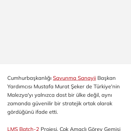
"SAVUNMA SANAYİSİ ALANINDAKİ YAKIN
İŞBİRLİĞİMİZ HER ZAMANKİNDEN DAHA
BÜYÜK ÖNEM TAŞIMAKTADIR"
Haberin Devamı