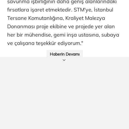
güvenliğimizi şekillendirir. İşte bu nedenle
filonun yenilenmesi bekleyemez. Bu korvetler,
yaşlanan gemilerin kademeli olarak
yenilenmesini destekleyecek ve giderek daha
karmaşık hale gelen bir operasyon ortamında
Kraliyet Malezya Donanmasının sularımızı
koruma kabiliyetini güçlendirecektir. Bu
programın ilerleme hızı, Malezya ile Türkiye
arasındaki ortaklığın gücünü yansıtmakta ve
savunma işbirliğinin daha geniş alanlarındaki
fırsatlara işaret etmektedir. STM'ye, İstanbul
Tersane Komutanlığına, Kraliyet Malezya
Donanması proje ekibine ve projede yer alan
her bir mühendise, gemi inşa ustasına, subaya
ve çalışana teşekkür ediyorum."