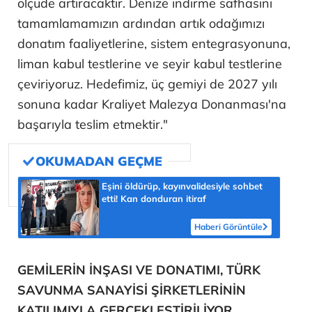
Türkiye ile Malezya arasındaki stratejik
işbirliğinin en somut örneklerinden birini bu
projeyle başarıyla hayata geçirdiklerini belirten
Güleryüz, şunları kaydetti:
"Gelişmiş silah ve sensör sistemleriyle
donatıldıktan sonra bu platformlar, Kraliyet
Malezya Donanması'nın operasyonel
kabiliyetini ve denizdeki caydırıcılığını önemli
ölçüde artıracaktır. Denize indirme safhasını
tamamlamamızın ardından artık odağımızı
donatım faaliyetlerine, sistem entegrasyonuna,
liman kabul testlerine ve seyir kabul testlerine
çeviriyoruz. Hedefimiz, üç gemiyi de 2027 yılı
sonuna kadar Kraliyet Malezya Donanması'na
başarıyla teslim etmektir."