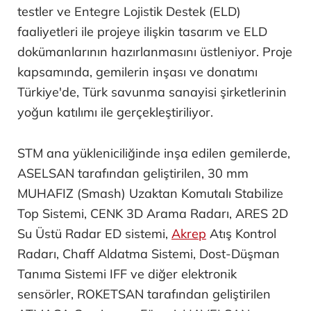
kapsamında Türkiye'de İstanbul
Denizcilik
Tersanesi
’nde inşa ediliyor.
STM, tasarımdan performansa, inşadan
gemilerin teslimine kadar projenin tüm
aşamalarından sorumlu ana yüklenici
konumunda bulunuyor.STM, gemi tasarımı,
proje yönetimi, inşaat yönetimi, malzeme/sistem
tedariki, entegrasyon tasarımı ve montajı,
testler ve Entegre Lojistik Destek (ELD)
faaliyetleri ile projeye ilişkin tasarım ve ELD
dokümanlarının hazırlanmasını üstleniyor. Proje
kapsamında, gemilerin inşası ve donatımı
Türkiye'de, Türk savunma sanayisi şirketlerinin
yoğun katılımı ile gerçekleştiriliyor.