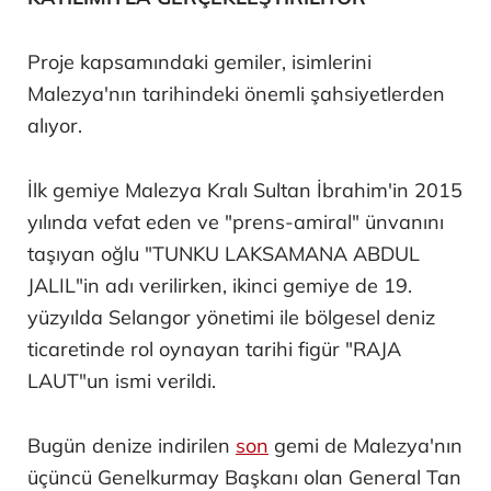
Eşini öldürüp, kayınvalidesiyle sohbet
etti! Kan donduran itiraf
Haberi Görüntüle
GEMİLERİN İNŞASI VE DONATIMI, TÜRK
SAVUNMA SANAYİSİ ŞİRKETLERİNİN
KATILIMIYLA GERÇEKLEŞTİRİLİYOR
Proje kapsamındaki gemiler, isimlerini
Malezya'nın tarihindeki önemli şahsiyetlerden
alıyor.
İlk gemiye Malezya Kralı Sultan İbrahim'in 2015