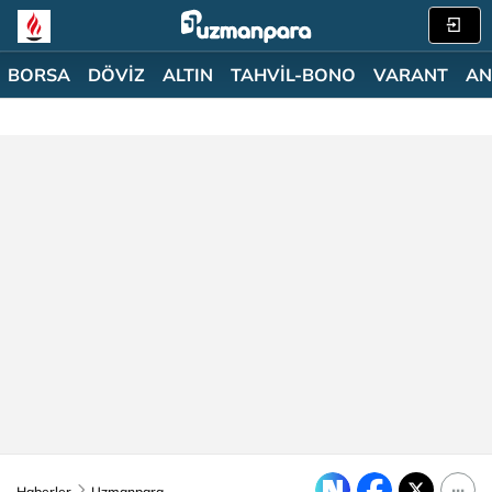
BORSA
DÖVİZ
ALTIN
TAHVİL-BONO
VARANT
AN
Haberler
Uzmanpara