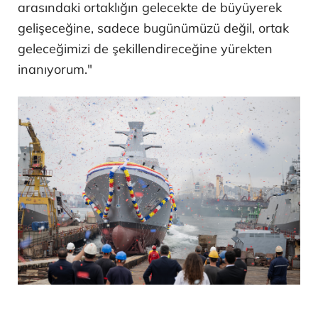
Şeker, şöyle devam etti:
"Ayrıca, giderek daha karmaşık tehditler ve
yeni güvenlik riskleriyle şekillenen günümüz
uluslararası güvenlik ortamında savunma
sanayisi alanındaki yakın işbirliğimiz her
zamankinden daha büyük önem taşımaktadır.
Güçlü bağlarımızı, ortak değerlerimizi ve işbirliği
ruhumuzu temel alarak Türkiye ile Malezya
arasındaki ortaklığın gelecekte de büyüyerek
gelişeceğine, sadece bugünümüzü değil, ortak
geleceğimizi de şekillendireceğine yürekten
inanıyorum."