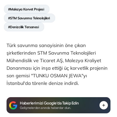
#Malezya Korvet Projesi
#STM Savunma Teknolojileri
#Denizcilik Tersanesi
Türk savunma sanayisinin öne çıkan
şirketlerinden STM Savunma Teknolojileri
Mühendislik ve Ticaret AŞ, Malezya Kraliyet
Donanması için inşa ettiği üç korvetlik projenin
son gemisi "TUNKU OSMAN JEWA"yı
İstanbul'da törenle denize indirdi.
Haberlerimizi Google'da Takip Edin
Gelişmelerden anında haberdar olun.