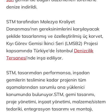
Konserine saatler kala fenalaştı! 7,5
aylık hamile Atiye hastaneye kaldırıldı
Haberi Görüntüle
Gemilerin sac kesim töreni 4 Aralık 2024'te,
blok koyma töreni ise 8 Nisan 2025 tarihinde
İstanbul'da gerçekleştirildi. Projenin ilk gemisi
24 Mayıs, ikinci gemisi 7 Haziran, üçüncü ve
son
gemisi ise bugün düzenlenen törenlerle
denize indirildi.
STM tarafından Malezya Kraliyet
Donanması'nın gereksinimlerini karşılayacak
şekilde tasarlanmış ve özelleştirilmiş üç korvet,
Kıyı Görev Gemisi İkinci Seri (LMSB2) Projesi