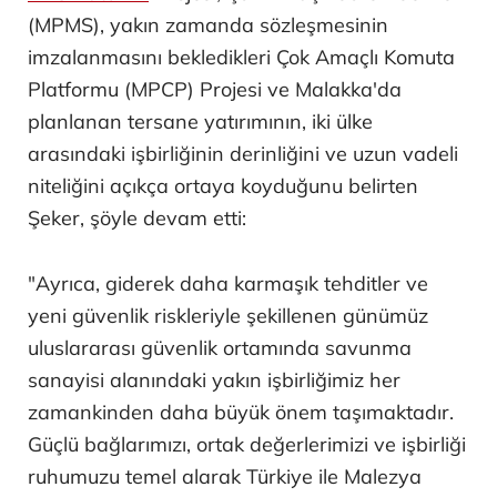
Cumhurbaşkanlığı
Savunma Sanayii
Başkan
Yardımcısı Mustafa Murat Şeker de Türkiye'nin
Malezya'yı yalnızca dost bir ülke değil, aynı
zamanda güvenilir bir stratejik ortak olarak
gördüğünü ifade etti.
LMS Batch-2
Projesi, Çok Amaçlı Görev Gemisi
(MPMS), yakın zamanda sözleşmesinin
imzalanmasını bekledikleri Çok Amaçlı Komuta
Platformu (MPCP) Projesi ve Malakka'da
planlanan tersane yatırımının, iki ülke
arasındaki işbirliğinin derinliğini ve uzun vadeli
niteliğini açıkça ortaya koyduğunu belirten