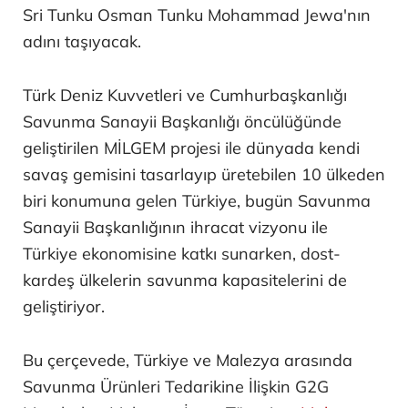
yılında vefat eden ve "prens-amiral" ünvanını
taşıyan oğlu "TUNKU LAKSAMANA ABDUL
JALIL"in adı verilirken, ikinci gemiye de 19.
yüzyılda Selangor yönetimi ile bölgesel deniz
ticaretinde rol oynayan tarihi figür "RAJA
LAUT"un ismi verildi.
Bugün denize indirilen
son
gemi de Malezya'nın
üçüncü Genelkurmay Başkanı olan General Tan
Sri Tunku Osman Tunku Mohammad Jewa'nın
adını taşıyacak.
Türk Deniz Kuvvetleri ve Cumhurbaşkanlığı
Savunma Sanayii Başkanlığı öncülüğünde
geliştirilen MİLGEM projesi ile dünyada kendi