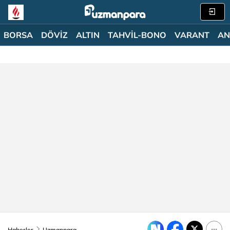
BORSA
DÖVİZ
ALTIN
TAHVİL-BONO
VARANT
AN
Haberler
Uzmanpara