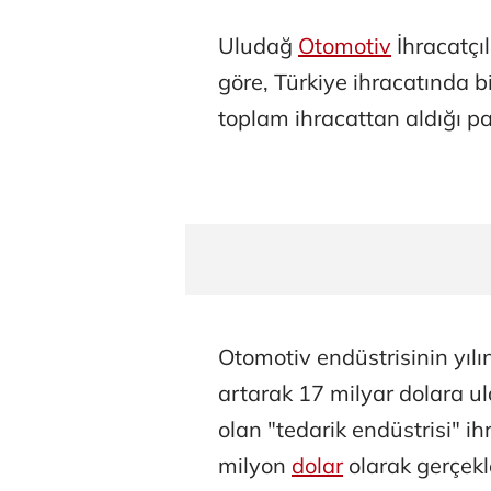
Uludağ
Otomotiv
İhracatçı
göre, Türkiye ihracatında b
toplam ihracattan aldığı p
Otomotiv endüstrisinin yılı
artarak 17 milyar dolara u
olan "tedarik endüstrisi" i
milyon
dolar
olarak gerçekle