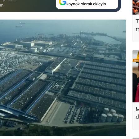
kaynak olarak ekleyin
un.
T
m
M
d
T
k