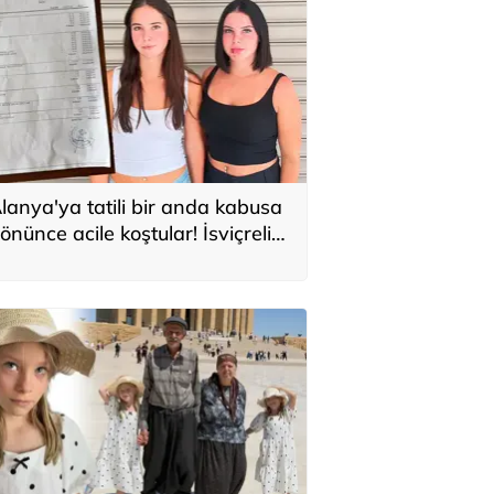
lanya'ya tatili bir anda kabusa
önünce acile koştular! İsviçreli
uristlere 71 bin TL'lik serum şoku