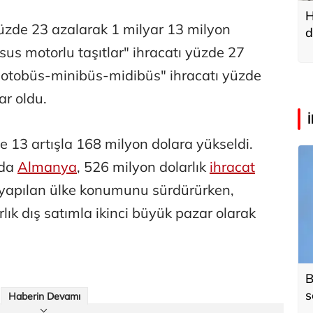
H
yüzde 23 azalarak 1 milyar 13 milyon
d
a
us motorlu taşıtlar" ihracatı yüzde 27
 "otobüs-minibüs-midibüs" ihracatı yüzde
ar oldu.
de 13 artışla 168 milyon dolara yükseldi.
nda
Almanya
, 526 milyon dolarlık
ihracat
 yapılan ülke konumunu sürdürürken,
lık dış satımla ikinci büyük pazar olarak
B
s
Haberin Devamı
o