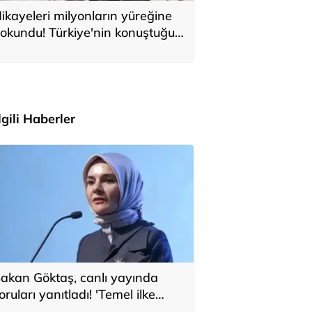
ikayeleri milyonların yüreğine
okundu! Türkiye'nin konuştuğu
ile Anıtkabir'i ziyaret etti
İlgili Haberler
akan Göktaş, canlı yayında
oruları yanıtladı! 'Temel ilke
larak yasada gözetildi'