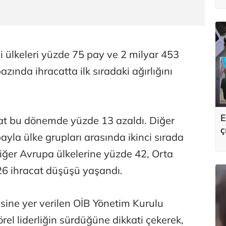
i ülkeleri yüzde 75 pay ve 2 milyar 453
zında ihracatta ilk sıradaki ağırlığını
E
cat bu dönemde yüzde 13 azaldı. Diğer
ç
ayla ülke grupları arasında ikinci sırada
s
diğer Avrupa ülkelerine yüzde 42, Orta
26 ihracat düşüşü yaşandı.
ine yer verilen OİB Yönetim Kurulu
rel liderliğin sürdüğüne dikkati çekerek,