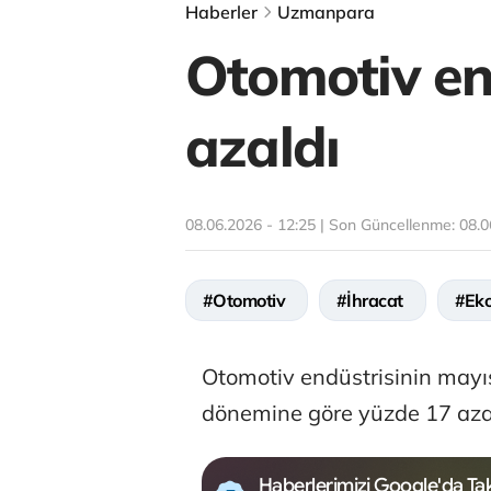
Haberler
Uzmanpara
Otomotiv end
azaldı
08.06.2026 - 12:25 | Son Güncellenme:
08.0
#Otomotiv
#İhracat
#Ek
Otomotiv endüstrisinin mayıs
dönemine göre yüzde 17 azalı
Haberlerimizi Google'da Tak