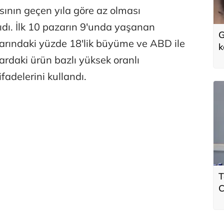
sının geçen yıla göre az olması
dı. İlk 10 pazarın 9'unda yaşanan
G
arındaki yüzde 18'lik büyüme ve ABD ile
k
lardaki ürün bazlı yüksek oranlı
ifadelerini kullandı.
T
C
Y
d