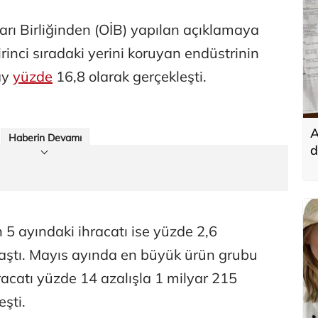
ları Birliğinden (OİB) yapılan açıklamaya
irinci sıradaki yerini koruyan endüstrinin
ay
yüzde
16,8 olarak gerçekleşti.
A
Haberin Devamı
d
t
n 5 ayındaki ihracatı ise yüzde 2,6
laştı. Mayıs ayında en büyük ürün grubu
hracatı yüzde 14 azalışla 1 milyar 215
şti.