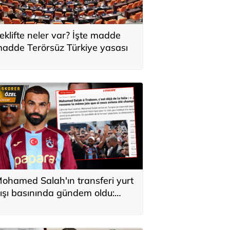
eklifte neler var? İşte madde
adde Terörsüz Türkiye yasası
ohamed Salah'ın transferi yurt
ışı basınında gündem oldu:
ürkiye'de kahraman gibi
arşılandı