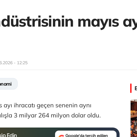
üstrisinin mayıs ay
6.2026 - 12:25
onomi
 ayı ihracatı geçen senenin aynı
şla 3 milyar 264 milyon dolar oldu.
ip Edin
Google'da tercih edilen