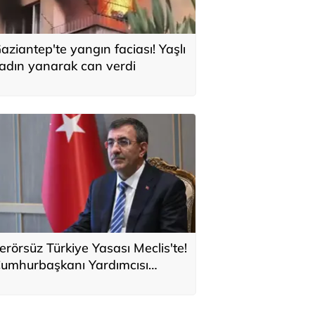
aziantep'te yangın faciası! Yaşlı
adın yanarak can verdi
erörsüz Türkiye Yasası Meclis'te!
umhurbaşkanı Yardımcısı
ılmaz: Tuzakları boşa çıkarmaya
evam edeceğiz