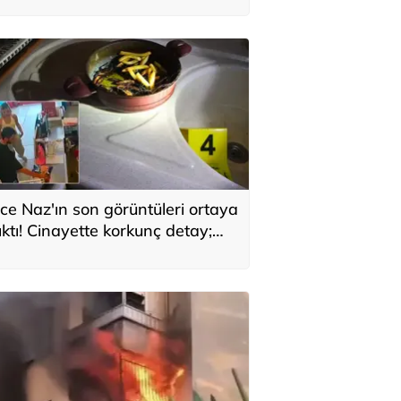
ce Naz'ın son görüntüleri ortaya
ıktı! Cinayette korkunç detay;
aç telleri tencerede bulundu