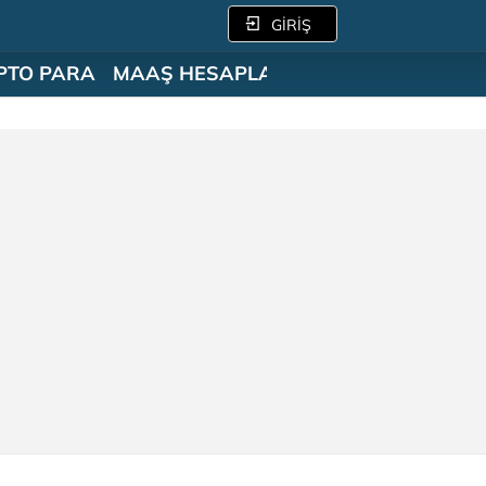
GİRİŞ
PTO PARA
MAAŞ HESAPLAMA
SÖZLÜK