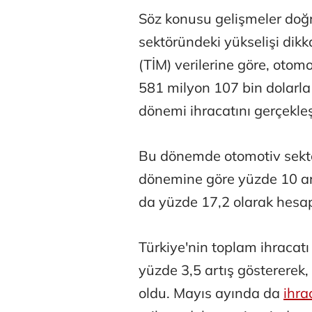
Söz konusu gelişmeler doğ
sektöründeki yükselişi dikka
(TİM) verilerine göre, otomo
581 milyon 107 bin dolarl
dönemi ihracatını gerçekleş
Tunca Beng
Bu dönemde otomotiv sektö
dönemine göre yüzde 10 art
Ali Eyüboğl
da yüzde 17,2 olarak hesap
Türkiye'nin toplam ihracat
Deniz Kilisli
yüzde 3,5 artış göstererek
Hürmüz formü
oldu. Mayıs ayında da
ihra