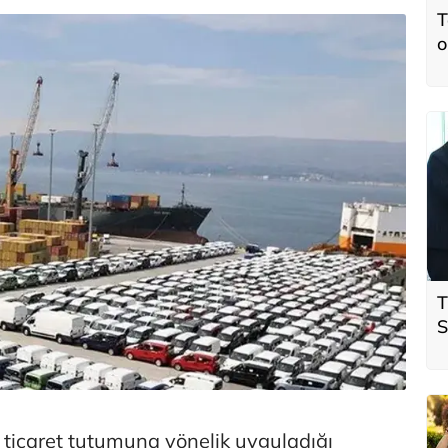
T
o
T
S
ö
t
ticaret tutumuna yönelik uyguladığı