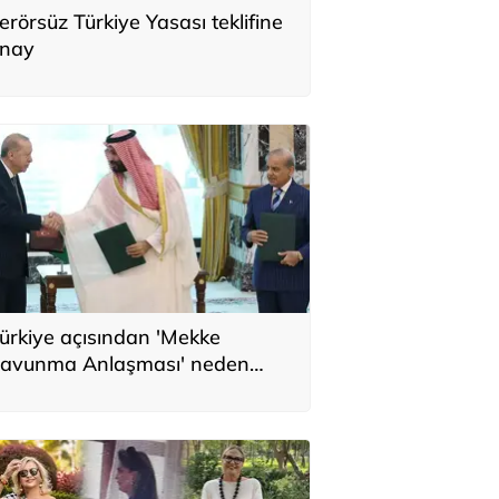
erörsüz Türkiye Yasası teklifine
nay
ürkiye açısından 'Mekke
avunma Anlaşması' neden
nemli? Üç ülkenin birbirini
amamlayan tarafı