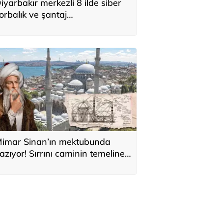
iyarbakır merkezli 8 ilde siber
orbalık ve şantaj
perasyonunda 2 zanlı
utuklandı
imar Sinan’ın mektubunda
azıyor! Sırrını caminin temeline
i sakladı: 'Kıyamete kadar
ıkılmaz'