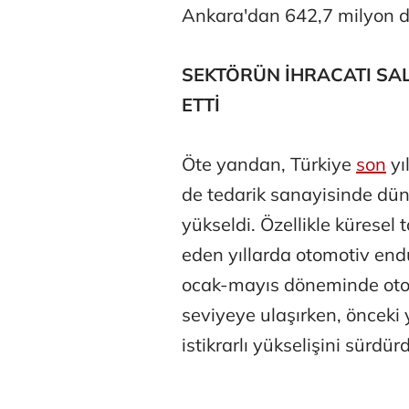
Ankara'dan 642,7 milyon dol
SEKTÖRÜN İHRACATI SA
ETTİ
Öte yandan, Türkiye
son
yı
de tedarik sanayisinde dü
yükseldi. Özellikle küresel 
eden yıllarda otomotiv endü
ocak-mayıs döneminde otom
seviyeye ulaşırken, önceki 
istikrarlı yükselişini sürdür