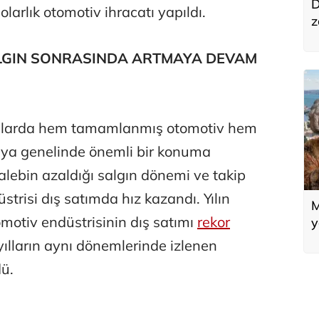
D
arlık otomotiv ihracatı yapıldı.
z
o
t
LGIN SONRASINDA ARTMAYA DEVAM
llarda hem tamamlanmış otomotiv hem
nya genelinde önemli bir konuma
talebin azaldığı salgın dönemi ve takip
strisi dış satımda hız kazandı. Yılın
M
otiv endüstrisinin dış satımı
rekor
y
m
yılların aynı dönemlerinde izlenen
y
dü.