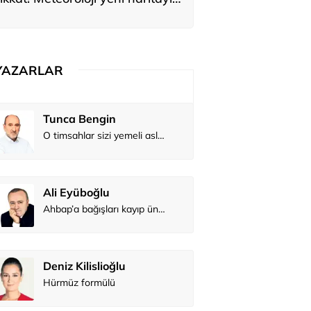
yardı
YAZARLAR
Tunca Bengin
O timsahlar sizi yemeli aslında!...
Ali Eyüboğlu
Ahbap’a bağışları kayıp ünlüler var
Deniz Kilislioğlu
Hürmüz formülü