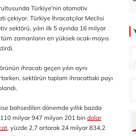
u
rultusunda Türkiye'nin otomotiv
ti çekiyor. Türkiye İhracatçılar Meclisi
tiv sektörü, yılın ilk 5 ayında 16 milyar
a tüm zamanların en yüksek ocak-mayıs
tirdi.
in
Tunca Bengin
O timsahlar sizi yemeli aslında!...
O timsahlar sizi yemeli aslında!...
rünün ihracatı geçen yılın aynı
arken, sektörün toplam ihracattaki payı
u
Ali Eyüboğlu
landı.
Ahbap’a bağışları kayıp ünlüler var
Ahbap’a bağışları kayıp ünlüler var
ı ise bahsedilen dönemde yıllık bazda
oğlu
Deniz Kilislioğlu
, 110 milyar 947 milyon 201 bin
dolar
lü
Hürmüz formülü
cat
, yüzde 2,7 artarak 24 milyar 834,2