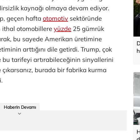
elirsizlik kaynağı olmaya devam ediyor.
p, geçen hafta
otomotiv
sektöründe
n ithal otomobillere
yüzde
25 gümrük
tarak, bu sayede Amerikan üretimine
D
timinin arttığını dile getirdi. Trump, çok
h
u tarifeyi artırabileceğinin sinyallerini
 çıkarsanız, burada bir fabrika kurma
i.
Haberin Devamı
H
d