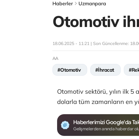
Haberler
Uzmanpara
Otomotiv ih
18.06.2025 - 11:21 | Son Güncellenme:
18.0
AA
#Otomotiv
#İhracat
#Re
Otomotiv sektörü, yılın ilk 
dolarla tüm zamanların en yü
Haberlerimizi Google'da Tak
Gelişmelerden anında haberdar ol