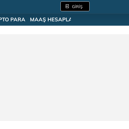
GİRİŞ
PTO PARA
MAAŞ HESAPLAMA
SÖZLÜK