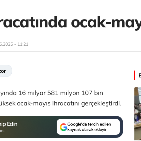
racatında ocak-may
6.2025 - 11:21
kor
5 ayında 16 milyar 581 milyon 107 bin
ksek ocak-mayıs ihracatını gerçekleştirdi.
ip Edin
Google'da tercih edilen
kaynak olarak ekleyin
un.