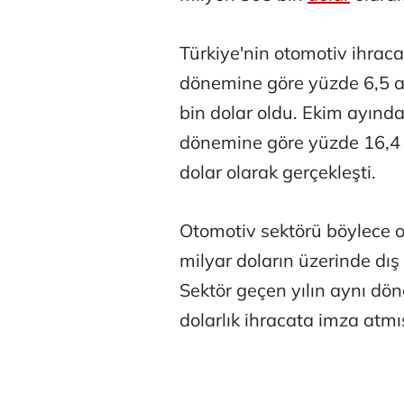
Türkiye'nin otomotiv ihraca
dönemine göre yüzde 6,5 ar
bin dolar oldu. Ekim ayında
dönemine göre yüzde 16,4 y
Tunca Beng
dolar olarak gerçekleşti.
Otomotiv sektörü böylece oc
Ali Eyüboğl
milyar doların üzerinde dış
Sektör geçen yılın aynı dö
dolarlık ihracata imza atmış
Deniz Kilisli
Hürmüz formü