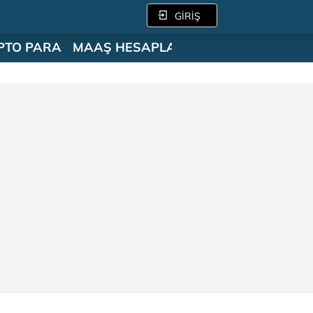
GİRİŞ
PTO PARA
MAAŞ HESAPLAMA
SÖZLÜK