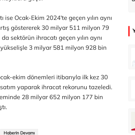
u
tı ise Ocak-Ekim 2024'te geçen yılın aynı
tış göstererek 30 milyar 511 milyon 79
 da sektörün ihracatı geçen yılın aynı
ükselişle 3 milyar 581 milyon 928 bin
in
Tunca Bengin
O timsahlar sizi yemeli aslında!...
O timsahlar sizi yemeli aslında!...
ak-ekim dönemleri itibarıyla ilk kez 30
u
Ali Eyüboğlu
 satım yaparak ihracat rekorunu tazeledi.
Ahbap’a bağışları kayıp ünlüler var
Ahbap’a bağışları kayıp ünlüler var
neminde 28 milyar 652 milyon 177 bin
tı.
oğlu
Deniz Kilislioğlu
lü
Hürmüz formülü
Haberin Devamı