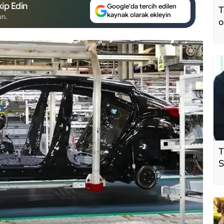
ip Edin
Google'da tercih edilen
T
kaynak olarak ekleyin
un.
o
T
S
ö
t