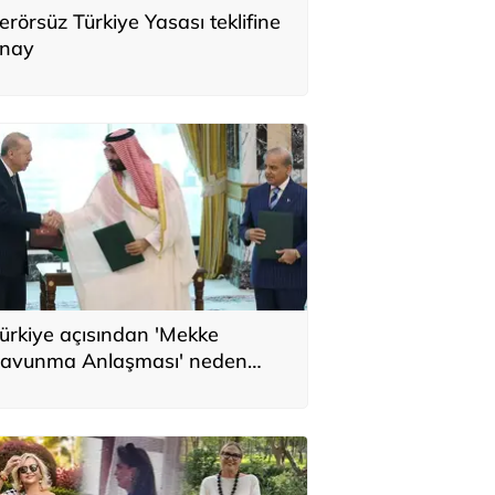
erörsüz Türkiye Yasası teklifine
nay
ürkiye açısından 'Mekke
avunma Anlaşması' neden
nemli? Üç ülkenin birbirini
amamlayan tarafı