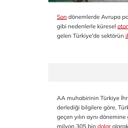
Son
dönemlerde Avrupa paza
gibi nedenlerle küresel
oto
gelen Türkiye'de sektörün
AA muhabirinin Türkiye İhra
derlediği bilgilere göre, T
geçen yılın aynı dönemine
milyon 305 bin
dolar
olarak