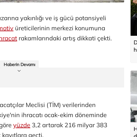
rına yakınlığı ve iş gücü potansiyeli
motiv
üreticilerinin merkezi konumuna
ihracat
rakamlarındaki artış dikkati çekti.
D
h
Haberin Devamı
catçılar Meclisi (TİM) verilerinden
ürkiye'nin ihracatı ocak-ekim döneminde
 göre
yüzde
3,2 artarak 216 milyar 383
H
 kayıtlara geçti.
d