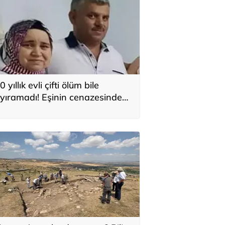
0 yıllık evli çifti ölüm bile
yıramadı! Eşinin cenazesinde
alp krizi geçirip hayatını
aybetti