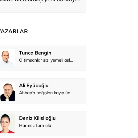
yardı
YAZARLAR
Tunca Bengin
O timsahlar sizi yemeli aslında!...
Ali Eyüboğlu
Ahbap’a bağışları kayıp ünlüler var
Deniz Kilislioğlu
Hürmüz formülü