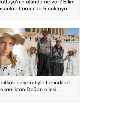
attuşa'nın altında ne var? Bilim
nsanları Çorum'da 5 noktaya
oğunlaştı
nıtkabir ziyaretiyle tanındılar!
akanlıktan Doğan ailesi
çıklaması