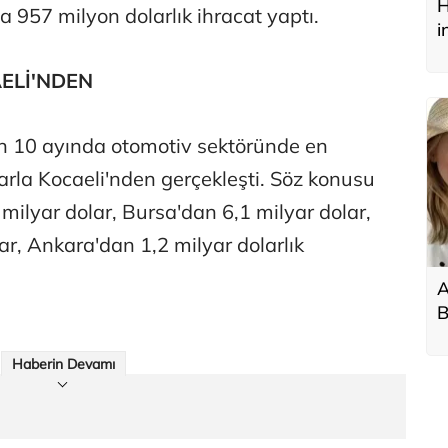
H
 957 milyon dolarlık ihracat yaptı.
i
y
ELİ'NDEN
lın 10 ayında otomotiv sektöründe en
larla Kocaeli'nden gerçekleşti. Söz konusu
milyar dolar, Bursa'dan 6,1 milyar dolar,
r, Ankara'dan 1,2 milyar dolarlık
A
B
a
Haberin Devamı