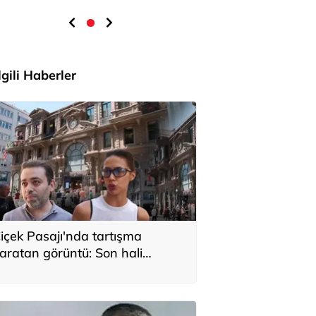
İlgili Haberler
içek Pasajı'nda tartışma
aratan görüntü: Son hali
erçekten üzücü