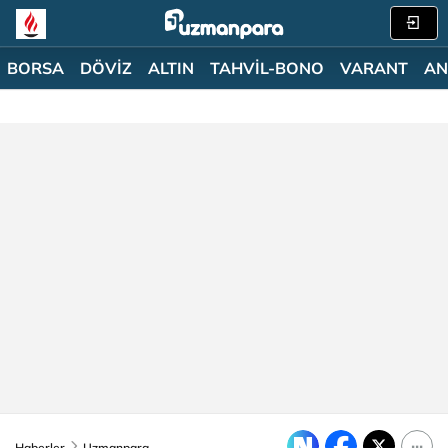
BORSA
DÖVİZ
ALTIN
TAHVİL-BONO
VARANT
AN
Haberler
Uzmanpara