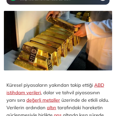
Küresel piyasaların yakından takip ettiği
ABD
istihdam verileri
, dolar ve tahvil piyasasının
yanı sıra
değerli metaller
üzerinde de etkili oldu.
Verilerin ardından
altın
tarafındaki hareketin
güçlenmesiyle birlikte
ons
altında kısa sürede