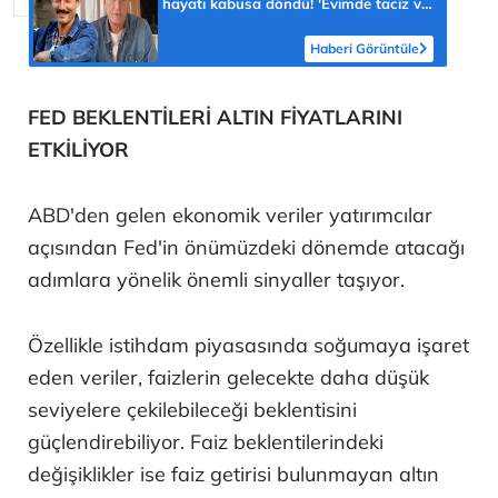
hayatı kabusa döndü! 'Evimde taciz ve
tehdit ediliyorum'
Haberi Görüntüle
FED BEKLENTİLERİ ALTIN FİYATLARINI
ETKİLİYOR
ABD'den gelen ekonomik veriler yatırımcılar
açısından Fed'in önümüzdeki dönemde atacağı
adımlara yönelik önemli sinyaller taşıyor.
Özellikle istihdam piyasasında soğumaya işaret
eden veriler, faizlerin gelecekte daha düşük
seviyelere çekilebileceği beklentisini
güçlendirebiliyor. Faiz beklentilerindeki
değişiklikler ise faiz getirisi bulunmayan altın