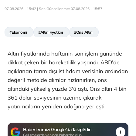
07.08.2026 - 15:42 | Son Güncellenme:
07.08.2026 - 15:57
#Ekonomi
#Altın Fiyatları
#Ons Altın
Altın fiyatlarında haftanın son işlem gününde
dikkat çeken bir hareketlilik yaşandı. ABD'de
açıklanan tarım dışı istihdam verisinin ardından
değerli metalde alımlar hızlanırken, ons
altındaki yükseliş yüzde 3'ü aştı. Ons altın 4 bin
361 dolar seviyesinin üzerine çıkarak
yatırımcıların yeniden odağına yerleşti.
Haberlerimizi Google'da Takip Edin
Gelişmelerden anında haberdar olun.