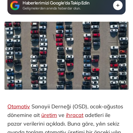
Haberlerimizi Google'da Takip Edin
Gelişmelerden anında haberdar olun.
Otomotiv
Sanayii Derneği (OSD), ocak-ağustos
dönemine ait
üretim
ve
ihracat
adetleri ile
pazar verilerini açıkladı. Buna göre, yılın sekiz
ayında toplam otomotiv üretimi bir önceki yılın