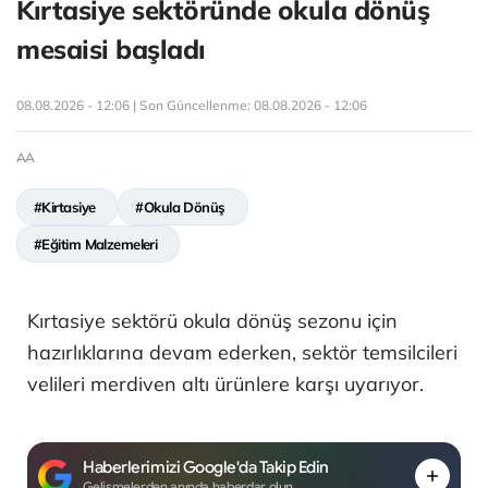
Kırtasiye sektöründe okula dönüş
mesaisi başladı
08.08.2026 - 12:06 | Son Güncellenme:
08.08.2026 - 12:06
AA
#Kirtasiye
#Okula Dönüş
#Eğitim Malzemeleri
Kırtasiye sektörü okula dönüş sezonu için
hazırlıklarına devam ederken, sektör temsilcileri
velileri merdiven altı ürünlere karşı uyarıyor.
Haberlerimizi Google'da Takip Edin
Gelişmelerden anında haberdar olun.