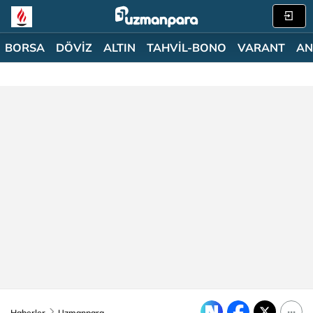
BORSA
DÖVİZ
ALTIN
TAHVİL-BONO
VARANT
AN
Haberler
Uzmanpara