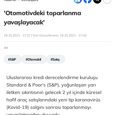
'Otomotivdeki toparlanma
yavaşlayacak'
19.10.2021 - 17:27 | Son Güncellenme:
19.10.2021 - 17:42
AA
#S&P
#Otomobil
#Satış
Uluslararası kredi derecelendirme kuruluşu
Standard & Poor's (S&P), yoğunlaşan yarı
iletken sıkıntısının gelecek 2 yıl içinde küresel
hafif araç satışlarındaki yeni tip koronavirüs
(Kovid-19) salgını sonrası toparlanmayı
yavaşlatacağını duyurdu.