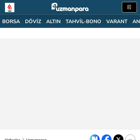
BORSA
DÖVİZ
ALTIN
TAHVİL-BONO
VARANT
AN
Haberler
Uzmanpara