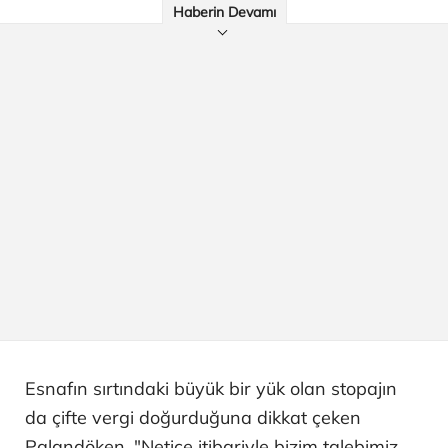
Haberin Devamı
Esnafın sırtındaki büyük bir yük olan stopajın
da çifte vergi doğurduğuna dikkat çeken
Palandöken, "Netice itibariyle bizim talebimiz