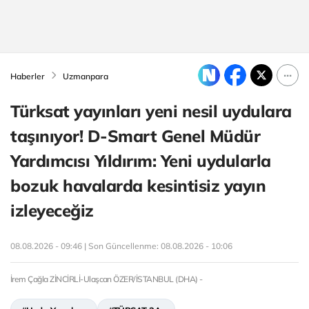
Haberler
Uzmanpara
Türksat yayınları yeni nesil uydulara
taşınıyor! D-Smart Genel Müdür
Yardımcısı Yıldırım: Yeni uydularla
bozuk havalarda kesintisiz yayın
izleyeceğiz
08.08.2026 - 09:46 | Son Güncellenme:
08.08.2026 - 10:06
İrem Çağla ZİNCİRLİ-Ulaşcan ÖZER/İSTANBUL (DHA) -