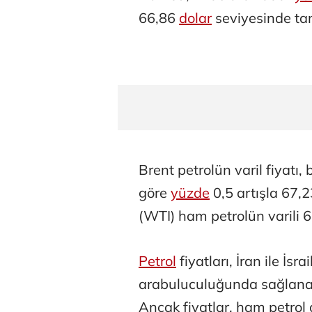
66,86
dolar
seviyesinde ta
Brent petrolün varil fiyatı
göre
yüzde
0,5 artışla 67,2
(WTI) ham petrolün varili 6
Petrol
fiyatları, İran ile İ
arabuluculuğunda sağlanan 
Ancak fiyatlar, ham petro