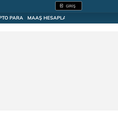
GİRİŞ
PTO PARA
MAAŞ HESAPLAMA
SÖZLÜK