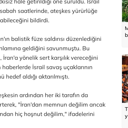
siz hale getirildiği öne sürüldü. İsrail
 sabah saatlerinde, ateşkes yürürlüğe
abileceğini bildirdi.
M
b
n'ın balistik füze saldırısı düzenlediğini
T
anlamına geldiğini savunmuştu. Bu
 İran'a yönelik sert karşılık vereceğini
 haberlerde İsrail savaş uçaklarının
ü hedef aldığı aktarılmıştı.
kesin ardından her iki tarafın da
elirterek, "İran'dan memnun değilim ancak
T
ından hiç hoşnut değilim," ifadelerini
y
A