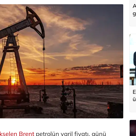
A
g
E
ü
A
kselen
Brent
petrolün varil fiyatı, günü