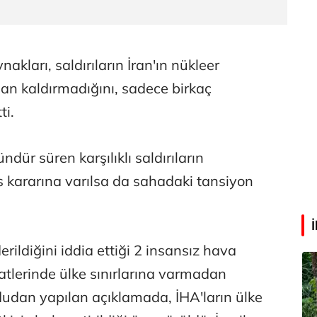
Abdullah Karakuş
O dağlarda ne düşünmüştüm?
akları, saldırıların İran'ın nükleer
an kaldırmadığını, sadece birkaç
Mehmet Tez
ti.
O meşhur yeşilden eser yok şimdi...
ündür süren karşılıklı saldırıların
s kararına varılsa da sahadaki tansiyon
erildiğini iddia ettiği 2 insansız hava
atlerinde ülke sınırlarına varmadan
dan yapılan açıklamada, İHA'ların ülke