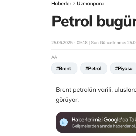
Haberler
Uzmanpara
Petrol bugü
25.06.2025 - 09:18 | Son Güncellenme:
25.0
AA
#Brent
#Petrol
#Piyasa
Brent petrolün varili, ulusla
görüyor.
Haberlerimizi Google'da Tak
Gelişmelerden anında haberdar ol