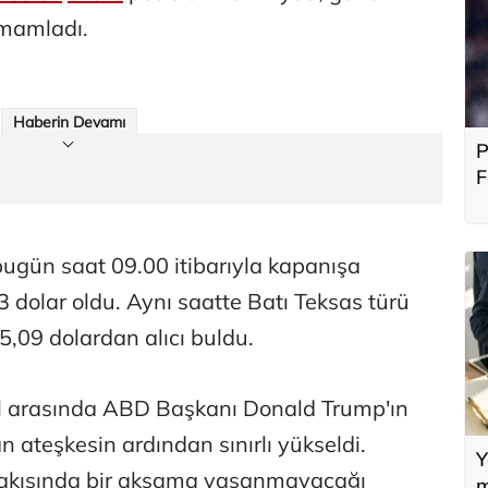
mamladı.
Haberin Devamı
P
F
b
, bugün saat 09.00 itibarıyla kapanışa
3 dolar oldu. Aynı saatte Batı Teksas türü
5,09 dolardan alıcı buldu.
srail arasında ABD Başkanı Donald Trump'ın
ateşkesin ardından sınırlı yükseldi.
Y
l akışında bir aksama yaşanmayacağı
m