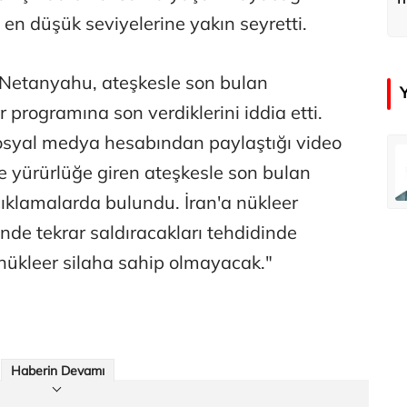
n en düşük seviyelerine yakın seyretti.
 Netanyahu, ateşkesle son bulan
er programına son verdiklerini iddia etti.
syal medya hesabından paylaştığı video
emir
Özay Şendir
 yürürlüğe giren ateşkesle son bulan
Türkiye’nin görünmez başarısı…
 açıklamalarda bulundu. İran'a nükleer
nde tekrar saldıracakları tehdidinde
Abbas Güçlü
nükleer silaha sahip olmayacak."
Tercih ve kayıt sıkıntılı geçiyor
Zafer Şahin
Faili meçhul cinayetler ülkesine veda
Haberin Devamı