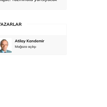
YAZARLAR
Atilay Kandemir
Özay Şendi
Mağaza açılışı
Abbas Güç
Zafer Şahi