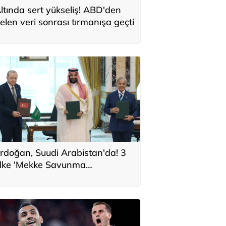
ltında sert yükseliş! ABD'den
elen veri sonrası tırmanışa geçti
rdoğan, Suudi Arabistan'da! 3
lke 'Mekke Savunma
nlaşması'na imza attı