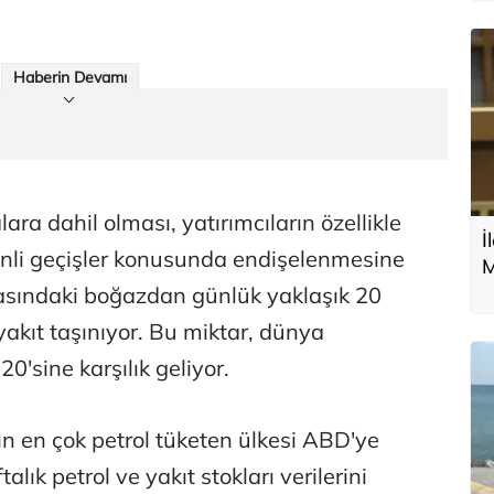
Haberin Devamı
a dahil olması, yatırımcıların özellikle
İ
li geçişler konusunda endişelenmesine
M
a
rasındaki boğazdan günlük yaklaşık 20
yakıt taşınıyor. Bu miktar, dünya
0'sine karşılık geliyor.
ın en çok petrol tüketen ülkesi ABD'ye
lık petrol ve yakıt stokları verilerini