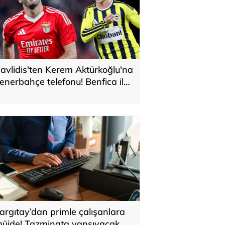
avlidis'ten Kerem Aktürkoğlu'na
enerbahçe telefonu! Benfica ile
onservis pazarlığı
argıtay’dan primle çalışanlara
üjde! Tazminata yansıyacak