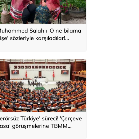
uhammed Salah'ı 'O ne bilama
işe' sözleriyle karşıladılar!
eyzeler o anları anlattı
erörsüz Türkiye' süreci! 'Çerçeve
asa' görüşmelerine TBMM
dalet Komisyonu'nda başlanıldı