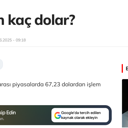
n kaç dolar?
6.2025 - 09:18
rarası piyasalarda 67,23 dolardan işlem
ip Edin
Google'da tercih edilen
kaynak olarak ekleyin
un.