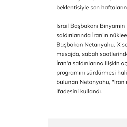
beklentisiyle son haftaları
İsrail Başbakanı Binyamin
saldırılarında İran'ın nükle
Başbakan Netanyahu, X so
Atilay Kand
mesajda, sabah saatlerinde
Mağaza açılışı
İran'a saldırılarına ilişkin
programını sürdürmesi hali
bulunan Netanyahu, "İran 
ifadesini kullandı.