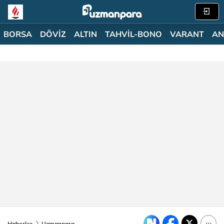
BORSA
DÖVİZ
ALTIN
TAHVİL-BONO
VARANT
AN
Haberler
Uzmanpara