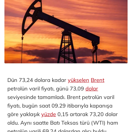
Dün 73,24 dolara kadar
yükselen
Brent
petrolün varil fiyatı, günü 73,09
dolar
seviyesinde tamamladı. Brent petrolün varil
fiyatı, bugün saat 09.29 itibarıyla kapanışa
göre yaklaşık
yüzde
0,15 artarak 73,20 dolar
oldu. Aynı saatte Batı Teksas türü (WTI) ham
petrolün varili 69,24 dolardan alıcı buldu.