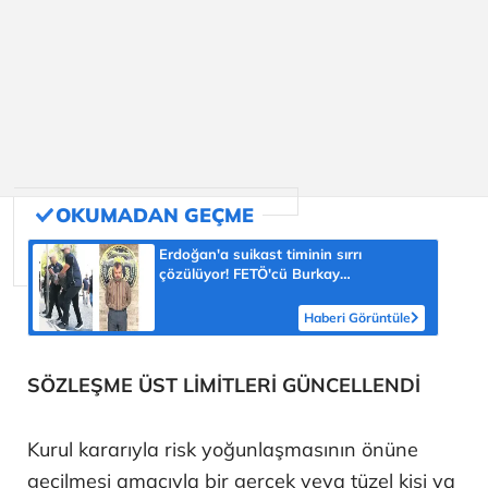
Erdoğan'a suikast timinin sırrı
çözülüyor! FETÖ'cü Burkay
Karatepe'nin itirafı ekipleri harekete
geçirdi
Haberi Görüntüle
SÖZLEŞME ÜST LİMİTLERİ GÜNCELLENDİ
Kurul kararıyla risk yoğunlaşmasının önüne
geçilmesi amacıyla bir gerçek veya tüzel kişi ya