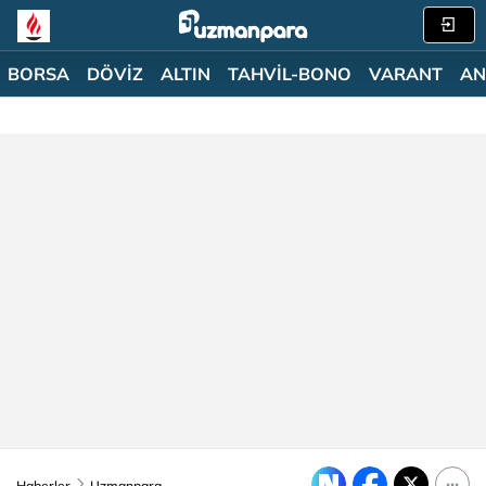
BORSA
DÖVİZ
ALTIN
TAHVİL-BONO
VARANT
AN
Haberler
Uzmanpara