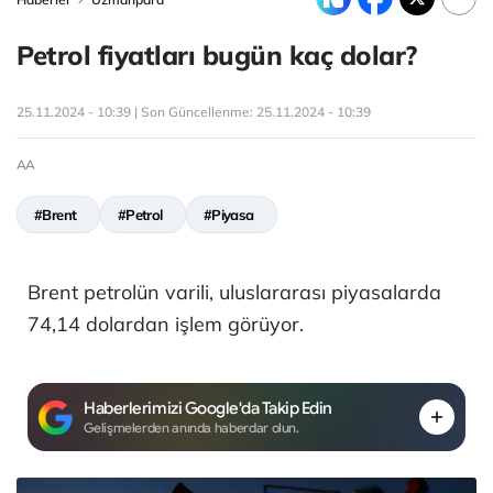
Petrol fiyatları bugün kaç dolar?
25.11.2024 - 10:39 | Son Güncellenme:
25.11.2024 - 10:39
AA
#Brent
#Petrol
#Piyasa
Brent petrolün varili, uluslararası piyasalarda
74,14​​​ dolardan işlem görüyor.
Haberlerimizi Google'da Takip Edin
Gelişmelerden anında haberdar olun.