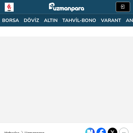
BORSA
DÖVİZ
ALTIN
TAHVİL-BONO
VARANT
AN
Haberler
Uzmanpara