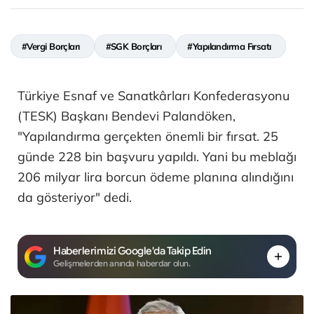
#Vergi Borçları
#SGK Borçları
#Yapılandırma Fırsatı
Türkiye Esnaf ve Sanatkârları Konfederasyonu
(TESK) Başkanı Bendevi Palandöken,
"Yapılandırma gerçekten önemli bir fırsat. 25
günde 228 bin başvuru yapıldı. Yani bu meblağı
206 milyar lira borcun ödeme planına alındığını
da gösteriyor" dedi.
Haberlerimizi Google'da Takip Edin
Gelişmelerden anında haberdar olun.