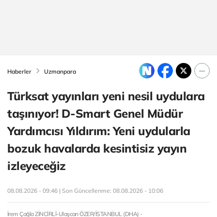
Haberler
Uzmanpara
Türksat yayınları yeni nesil uydulara
taşınıyor! D-Smart Genel Müdür
Yardımcısı Yıldırım: Yeni uydularla
bozuk havalarda kesintisiz yayın
izleyeceğiz
08.08.2026 - 09:46 | Son Güncellenme:
08.08.2026 - 10:06
İrem Çağla ZİNCİRLİ-Ulaşcan ÖZER/İSTANBUL (DHA) -