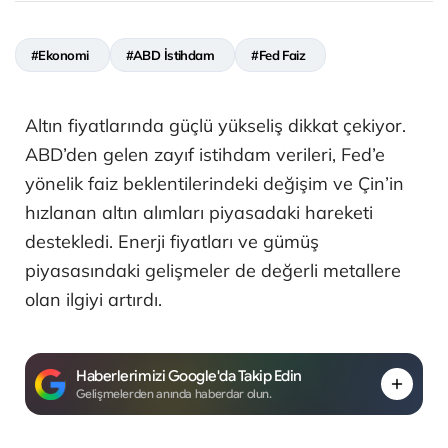
#Ekonomi
#ABD İstihdam
#Fed Faiz
Altın fiyatlarında güçlü yükseliş dikkat çekiyor.
ABD’den gelen zayıf istihdam verileri, Fed’e
yönelik faiz beklentilerindeki değişim ve Çin’in
hızlanan altın alımları piyasadaki hareketi
destekledi. Enerji fiyatları ve gümüş
piyasasındaki gelişmeler de değerli metallere
olan ilgiyi artırdı.
Haberlerimizi Google'da Takip Edin
Gelişmelerden anında haberdar olun.