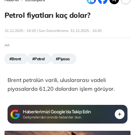
Petrol fiyatları kaç dolar?
31.12.2025 - 10:20 | Son Güncellenme:
31.12.2025 - 10:20
AA
#Brent
#Petrol
#Piyasa
Brent petrolün varili, uluslararası vadeli
piyasalarda 61,20 dolardan işlem görüyor.
Haberlerimizi Google'da Takip Edin
Gelişmelerden anında haberdar olun.