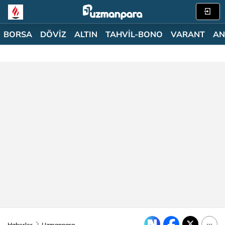
BORSA
DÖVİZ
ALTIN
TAHVİL-BONO
VARANT
AN
Haberler
Uzmanpara