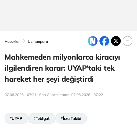
Haberler
Uzmanpara
Mahkemeden milyonlarca kiracıyı
ilgilendiren karar: UYAP’taki tek
hareket her şeyi değiştirdi
07.08.2026 - 07:21 | Son Güncellenme:
07.08.2026 - 07:22
#UYAP
#Tebligat
#İcra Takibi