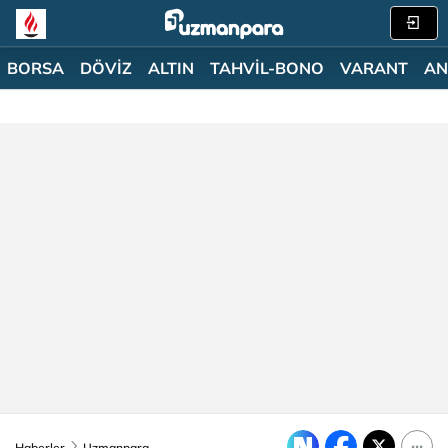
BORSA
DÖVİZ
ALTIN
TAHVİL-BONO
VARANT
AN
Haberler
Uzmanpara