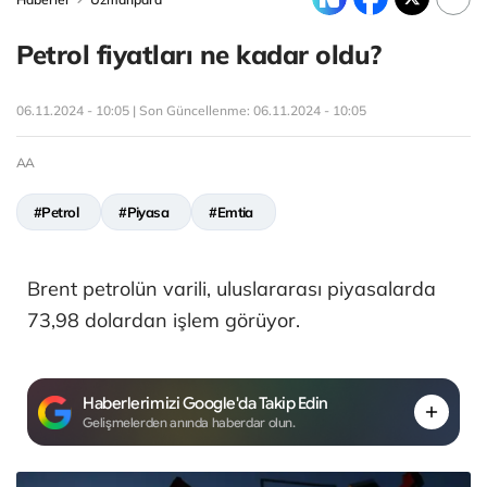
Petrol fiyatları ne kadar oldu?
06.11.2024 - 10:05 | Son Güncellenme:
06.11.2024 - 10:05
AA
#Petrol
#Piyasa
#Emtia
Brent petrolün varili, uluslararası piyasalarda
73,98 dolardan işlem görüyor.
Haberlerimizi Google'da Takip Edin
Gelişmelerden anında haberdar olun.