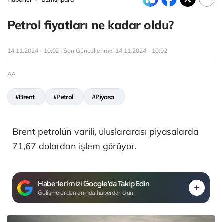
Petrol fiyatları ne kadar oldu?
14.11.2024 - 10:02 | Son Güncellenme:
14.11.2024 - 10:02
AA
#Brent
#Petrol
#Piyasa
Brent petrolün varili, uluslararası piyasalarda
71,67 dolardan işlem görüyor.
Haberlerimizi Google'da Takip Edin
Gelişmelerden anında haberdar olun.