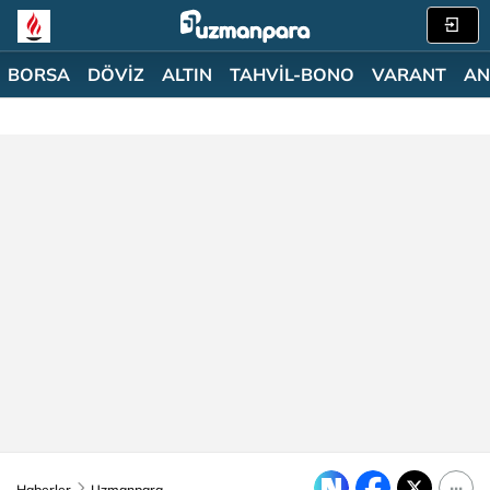
BORSA
DÖVİZ
ALTIN
TAHVİL-BONO
VARANT
AN
Haberler
Uzmanpara