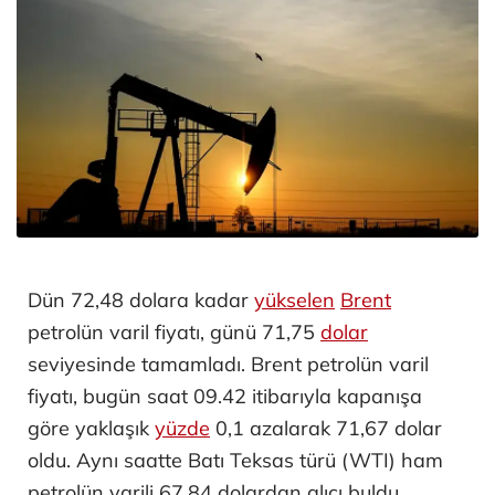
Dün 72,48 dolara kadar
yükselen
Brent
petrolün varil fiyatı, günü 71,75
dolar
seviyesinde tamamladı. Brent petrolün varil
fiyatı, bugün saat 09.42 itibarıyla kapanışa
göre yaklaşık
yüzde
0,1 azalarak 71,67 dolar
oldu. Aynı saatte Batı Teksas türü (WTI) ham
petrolün varili 67,84 dolardan alıcı buldu.