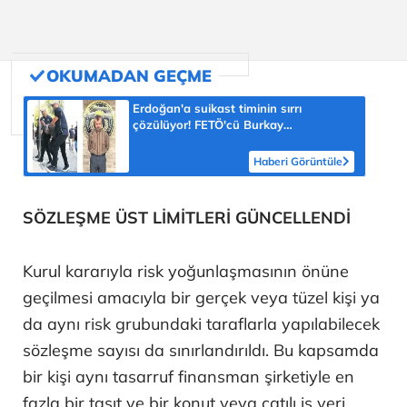
Erdoğan'a suikast timinin sırrı
çözülüyor! FETÖ'cü Burkay
Karatepe'nin itirafı ekipleri harekete
geçirdi
Haberi Görüntüle
SÖZLEŞME ÜST LİMİTLERİ GÜNCELLENDİ
Kurul kararıyla risk yoğunlaşmasının önüne
geçilmesi amacıyla bir gerçek veya tüzel kişi ya
da aynı risk grubundaki taraflarla yapılabilecek
sözleşme sayısı da sınırlandırıldı. Bu kapsamda
bir kişi aynı tasarruf finansman şirketiyle en
fazla bir taşıt ve bir konut veya çatılı iş yeri