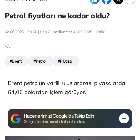
Petrol fiyatları ne kadar oldu?
02.06.2025 - 09:50 | Son Güncellenme:
02.06.2025 - 09:50
AA
#Brent
#Petrol
#Piyasa
Brent petrolün varili, uluslararası piyasalarda
64,06 dolardan işlem görüyor.
Haberlerimizi Google'da Takip Edin
Gelişmelerden anında haberdar olun.