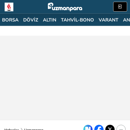
BORSA
DÖVİZ
ALTIN
TAHVİL-BONO
VARANT
AN
Haberler
Uzmanpara