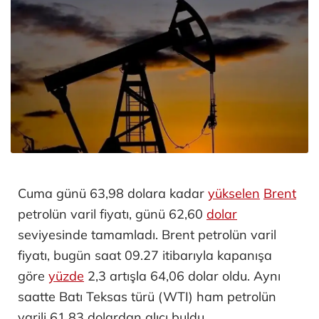
Cuma günü 63,98 dolara kadar
yükselen
Brent
petrolün varil fiyatı, günü 62,60
dolar
seviyesinde tamamladı. Brent petrolün varil
fiyatı, bugün saat 09.27 itibarıyla kapanışa
göre
yüzde
2,3 artışla 64,06 dolar oldu. Aynı
saatte Batı Teksas türü (WTI) ham petrolün
varili 61,83 dolardan alıcı buldu.