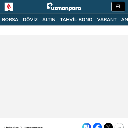
BORSA
DÖVİZ
ALTIN
TAHVİL-BONO
VARANT
AN
Haberler
Uzmanpara