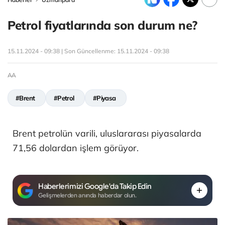
Petrol fiyatlarında son durum ne?
15.11.2024 - 09:38 | Son Güncellenme:
15.11.2024 - 09:38
AA
#Brent
#Petrol
#Piyasa
Brent petrolün varili, uluslararası piyasalarda
71,56 dolardan işlem görüyor.
Haberlerimizi Google'da Takip Edin
Gelişmelerden anında haberdar olun.