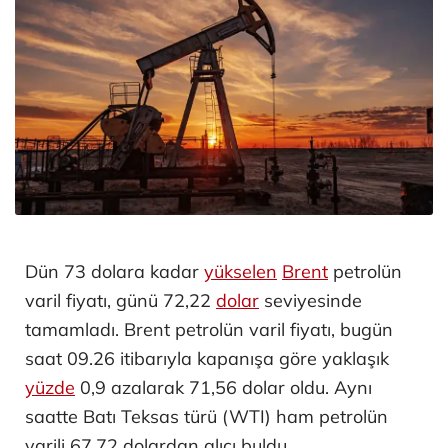
Dün 73 dolara kadar
yükselen
Brent
petrolün
varil fiyatı, günü 72,22
dolar
seviyesinde
tamamladı. Brent petrolün varil fiyatı, bugün
saat 09.26 itibarıyla kapanışa göre yaklaşık
yüzde
0,9 azalarak 71,56 dolar oldu. Aynı
saatte Batı Teksas türü (WTI) ham petrolün
varili 67,72 dolardan alıcı buldu.