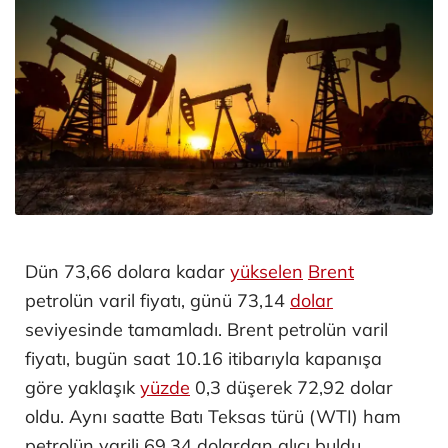
Dün 73,66 dolara kadar
yükselen
Brent
petrolün varil fiyatı, günü 73,14
dolar
seviyesinde tamamladı. Brent petrolün varil
fiyatı, bugün saat 10.16 itibarıyla kapanışa
göre yaklaşık
yüzde
0,3 düşerek 72,92 dolar
oldu. Aynı saatte Batı Teksas türü (WTI) ham
petrolün varili 69,34 dolardan alıcı buldu.