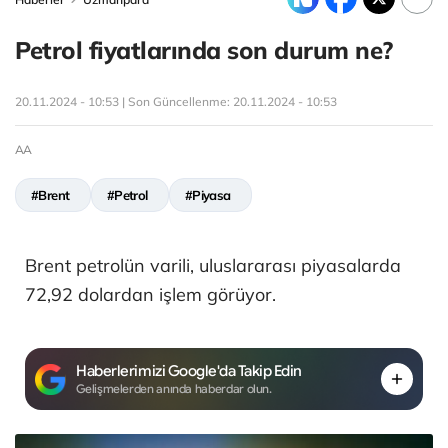
Petrol fiyatlarında son durum ne?
20.11.2024 - 10:53 | Son Güncellenme:
20.11.2024 - 10:53
AA
#Brent
#Petrol
#Piyasa
Brent petrolün varili, uluslararası piyasalarda
72,92​​​ dolardan işlem görüyor.
Haberlerimizi Google'da Takip Edin
Gelişmelerden anında haberdar olun.