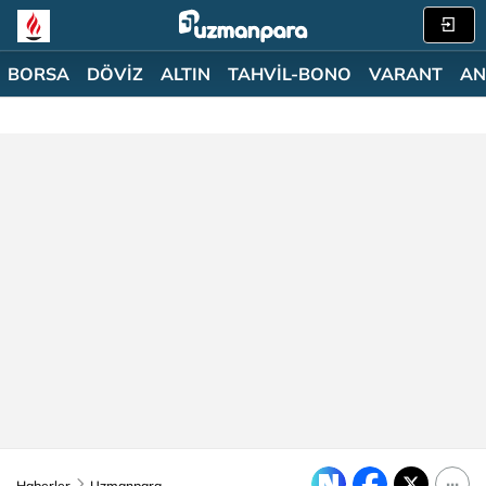
BORSA
DÖVİZ
ALTIN
TAHVİL-BONO
VARANT
AN
Haberler
Uzmanpara