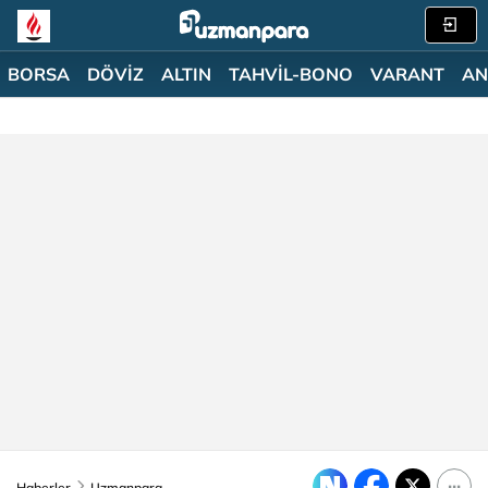
BORSA
DÖVİZ
ALTIN
TAHVİL-BONO
VARANT
AN
Haberler
Uzmanpara