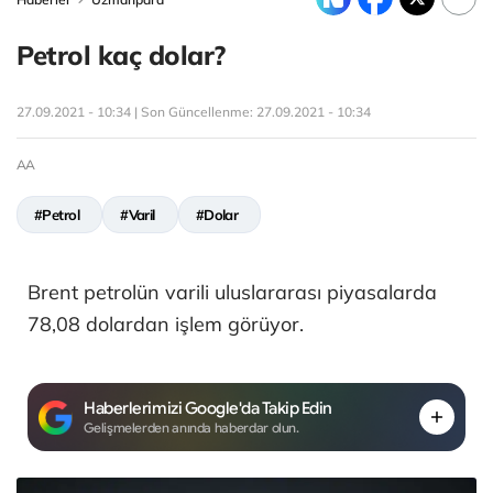
Petrol kaç dolar?
27.09.2021 - 10:34 | Son Güncellenme:
27.09.2021 - 10:34
AA
#Petrol
#Varil
#Dolar
Brent petrolün varili uluslararası piyasalarda
78,08 dolardan işlem görüyor.
Haberlerimizi Google'da Takip Edin
Gelişmelerden anında haberdar olun.