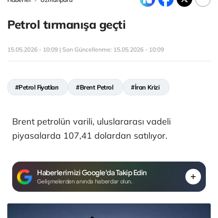
Petrol tırmanışa geçti
15.05.2026 - 10:09 | Son Güncellenme:
15.05.2026 - 10:09
#Petrol Fiyatları
#Brent Petrol
#İran Krizi
Brent petrolün varili, uluslararası vadeli
piyasalarda 107,41 dolardan satılıyor.
Haberlerimizi Google'da Takip Edin
Gelişmelerden anında haberdar olun.