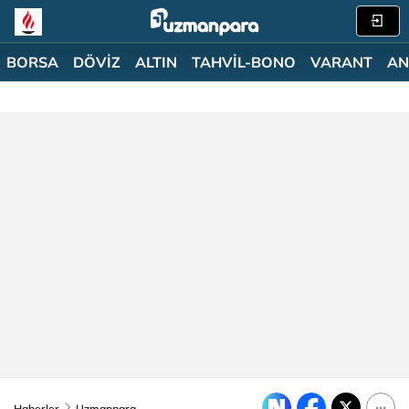
BORSA
DÖVİZ
ALTIN
TAHVİL-BONO
VARANT
AN
Haberler
Uzmanpara